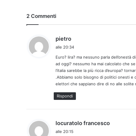
2 Commenti
h
pietro
a
alle 20:34
d
Euro? lira? ma nessuno parla dell’onestà di 
e
ad oggi? nessumo ha mai calcolato che se 
t
l’italia sarebbe la più ricca d’europa? tor
t
.Abbiamo solo bisogno di politici onesti e
o
elettori che sappiano dire di no alle solite
:
Rispondi
h
locuratolo francesco
a
alle 20:15
d