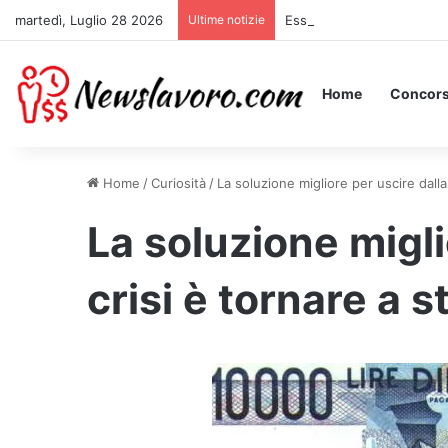
martedì, Luglio 28 2026
Ultime notizie
Essere Pagati per Stare a 
Home
Concors
Home
/
Curiosità
/
La soluzione migliore per uscire dalla 
La soluzione migli
crisi è tornare a s