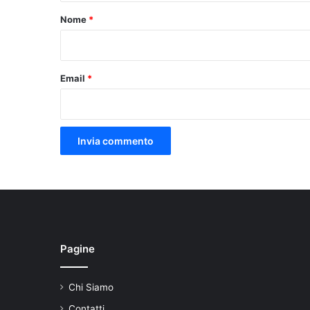
o
Nome
*
*
Email
*
Pagine
Chi Siamo
Contatti