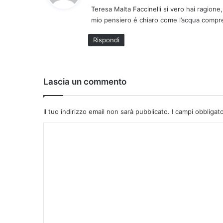
Teresa Malta Faccinelli​ si vero hai ragion
e
mio pensiero é chiaro come l’acqua compre
t
t
Rispondi
o
:
Lascia un commento
Il tuo indirizzo email non sarà pubblicato.
I campi obbligat
C
o
m
m
e
n
t