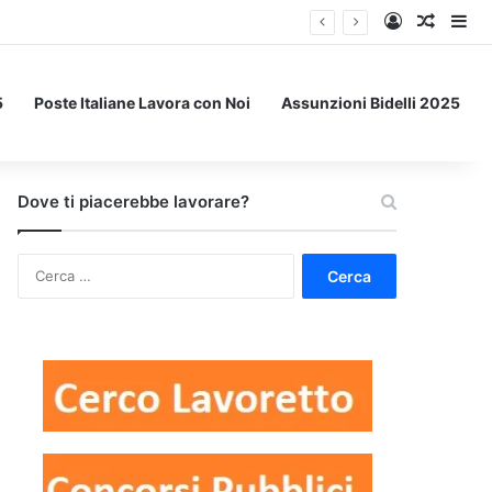
Accedi
Un art
Bar
5
Poste Italiane Lavora con Noi
Assunzioni Bidelli 2025
Dove ti piacerebbe lavorare?
Ricerca
per: