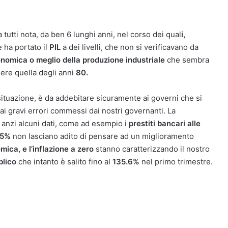
tutti nota, da ben 6 lunghi anni, nel corso dei qual
i,
 ha portato il
PIL
a dei livelli, che non si verificavano da
nomica o meglio della produzione industriale
che sembra
gere quella degli anni
80.
 situazione, è da addebitare sicuramente ai governi che si
i gravi errori commessi dai nostri governanti. La
 anzi alcuni dati, come ad esempio i
prestiti bancari alle
,5%
non lasciano adito di pensare ad un miglioramento
ica, e l’inflazione a zero
stanno caratterizzando il nostro
blico
che intanto è salito fino al
135.6%
nel primo trimestre.