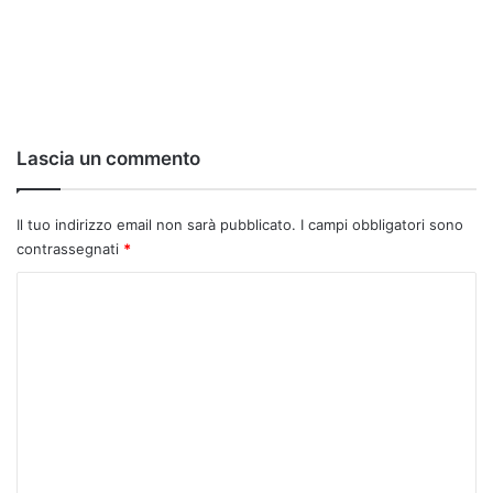
Lascia un commento
Il tuo indirizzo email non sarà pubblicato.
I campi obbligatori sono
contrassegnati
*
C
o
m
m
e
n
t