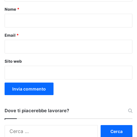
o
Nome
*
*
Email
*
Sito web
Dove ti piacerebbe lavorare?
Ricerca
per: