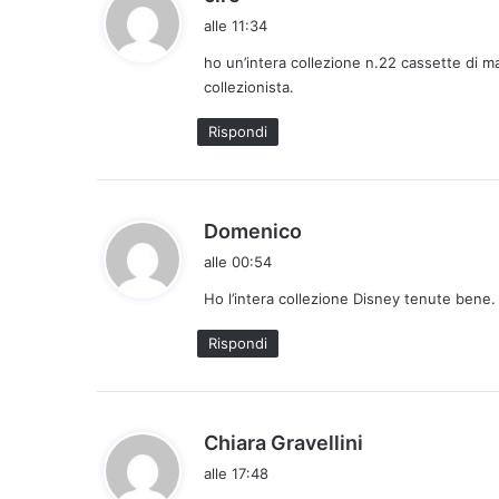
a
alle 11:34
d
ho un’intera collezione n.22 cassette di m
e
collezionista.
t
t
Rispondi
o
:
h
Domenico
a
alle 00:54
d
Ho l’intera collezione Disney tenute bene.
e
t
Rispondi
t
o
:
h
Chiara Gravellini
a
alle 17:48
d