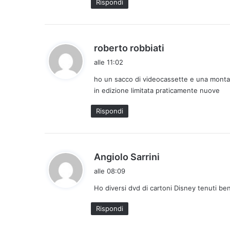
Rispondi
o
:
h
roberto robbiati
a
alle 11:02
d
ho un sacco di videocassette e una montag
e
in edizione limitata praticamente nuove
t
t
Rispondi
o
:
h
Angiolo Sarrini
a
alle 08:09
d
Ho diversi dvd di cartoni Disney tenuti be
e
t
Rispondi
t
o