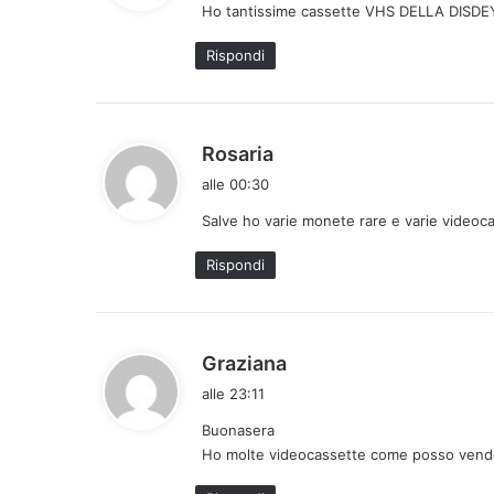
Ho tantissime cassette VHS DELLA DISDE
e
t
Rispondi
t
o
:
h
Rosaria
a
alle 00:30
d
Salve ho varie monete rare e varie videoca
e
t
Rispondi
t
o
:
h
Graziana
a
alle 23:11
d
Buonasera
e
Ho molte videocassette come posso vend
t
t