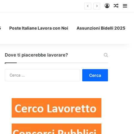
Accedi
Un art
Bar
5
Poste Italiane Lavora con Noi
Assunzioni Bidelli 2025
Dove ti piacerebbe lavorare?
Ricerca
per: