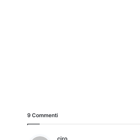
9 Commenti
h
ciro