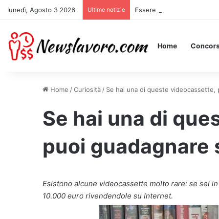
lunedì, Agosto 3 2026
Ultime notizie
Essere Pagati per Stare a L
Home
Concors
Home
/
Curiosità
/
Se hai una di queste videocassette, 
Se hai una di que
puoi guadagnare s
Esistono alcune videocassette molto rare: se sei i
10.000 euro rivendendole su Internet.