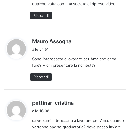
qualche volta con una società di riprese video
o
:
Rispondi
h
Mauro Assogna
a
alle 21:51
d
Sono interessato a lavorare per Ama che devo
e
fare? A chi presentare la richiesta?
t
t
Rispondi
o
:
h
pettinari cristina
a
alle 16:38
d
salve sarei interessata a lavorare per Ama. quando
e
verranno aperte graduatorie? dove posso inviare
t