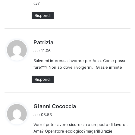
cv?
t
o
Rispondi
:
h
Patrizia
a
alle 11:06
d
Salve mi interessa lavorare per Ama. Come posso
e
fare??? Non so dove rivolgermi.. Grazie infinite
t
t
Rispondi
o
:
h
Gianni Cococcia
a
alle 08:53
d
Vorrei poter avere sicurezza x un posto di lavoro..
e
Ama? Operatore ecologico?magari!!Grazie.
t