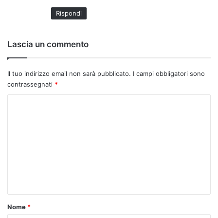
t
Rispondi
o
:
Lascia un commento
Il tuo indirizzo email non sarà pubblicato.
I campi obbligatori sono
contrassegnati
*
C
o
m
m
e
n
t
o
Nome
*