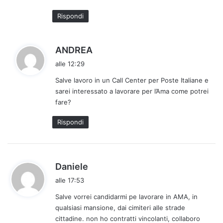
t
Rispondi
o
:
h
ANDREA
a
alle 12:29
d
Salve lavoro in un Call Center per Poste Italiane e
e
sarei interessato a lavorare per l’Ama come potrei
t
fare?
t
o
Rispondi
:
h
Daniele
a
alle 17:53
d
Salve vorrei candidarmi pe lavorare in AMA, in
e
qualsiasi mansione, dai cimiteri alle strade
t
cittadine. non ho contratti vincolanti, collaboro
t