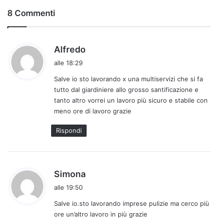
8 Commenti
h
Alfredo
a
alle 18:29
d
Salve io sto lavorando x una multiservizi che si fa
e
tutto dal giardiniere allo grosso santificazione e
t
tanto altro vorrei un lavoro più sicuro e stabile con
t
meno ore di lavoro grazie
o
:
Rispondi
h
Simona
a
alle 19:50
d
Salve io.sto lavorando imprese pulizie ma cerco più
e
ore un’altro lavoro in più grazie
t