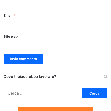
*
Email
*
Sito web
Dove ti piacerebbe lavorare?
Ricerca
per: