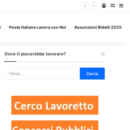
Accedi
Un art
Bar
5
Poste Italiane Lavora con Noi
Assunzioni Bidelli 2025
Dove ti piacerebbe lavorare?
Ricerca
per: