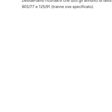
Desideriamo ricordarvi che tutti gli annunci di lavor
903/77 e 125/91 (tranne ove specificato).