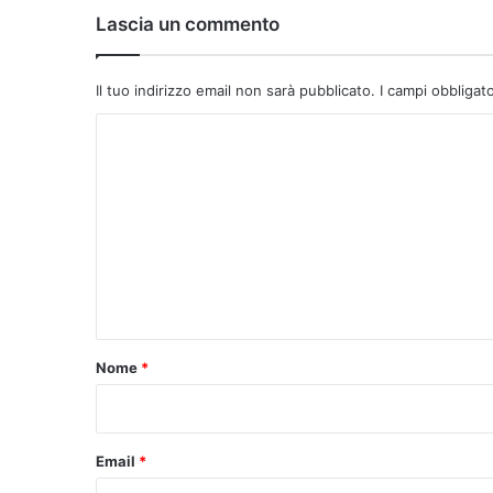
Lascia un commento
Il tuo indirizzo email non sarà pubblicato.
I campi obbligat
C
o
m
m
e
n
t
o
Nome
*
*
Email
*