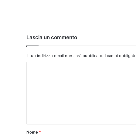
Lascia un commento
Il tuo indirizzo email non sarà pubblicato.
I campi obbligat
C
o
m
m
e
n
t
o
Nome
*