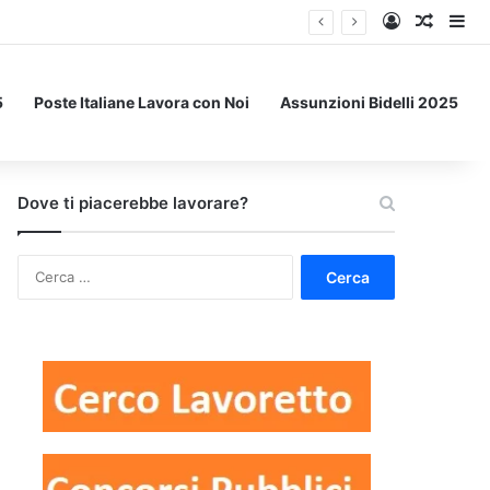
Accedi
Un art
Bar
5
Poste Italiane Lavora con Noi
Assunzioni Bidelli 2025
Dove ti piacerebbe lavorare?
Ricerca
per: