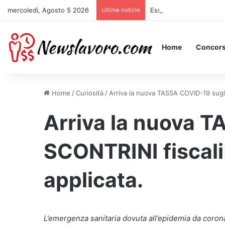
mercoledì, Agosto 5 2026
Ultime notizie
Essere Pagati per Stare 
Home
Concors
Home
/
Curiosità
/
Arriva la nuova TASSA COVID-19 sugli
Arriva la nuova 
SCONTRINI fiscali
applicata.
L’emergenza sanitaria dovuta all’epidemia da coro