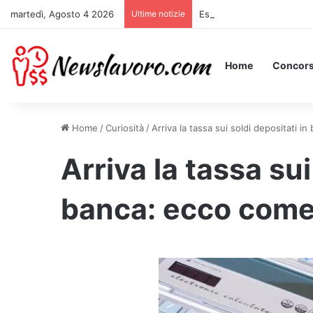
martedì, Agosto 4 2026
Ultime notizie
Essere Pagati per Stare a 
Home
Concors
Home
/
Curiosità
/
Arriva la tassa sui soldi depositati i
Arriva la tassa sui
banca: ecco come 