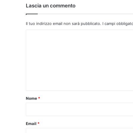
Lascia un commento
Il tuo indirizzo email non sarà pubblicato.
I campi obbligat
C
o
m
m
e
n
t
o
Nome
*
*
Email
*