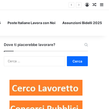
Accedi
Un art
Bar
5
Poste Italiane Lavora con Noi
Assunzioni Bidelli 2025
Dove ti piacerebbe lavorare?
Ricerca
per: