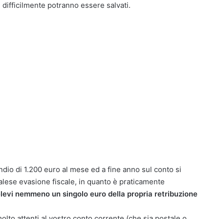
difficilmente potranno essere salvati.
io di 1.200 euro al mese ed a fine anno sul conto si
palese evasione fiscale, in quanto è praticamente
levi nemmeno un singolo euro della propria retribuzione
olto attenti al vostro conto corrente (che sia postale o