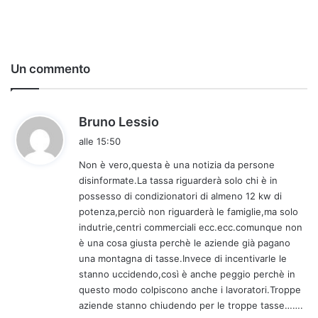
Un commento
h
Bruno Lessio
a
alle 15:50
d
Non è vero,questa è una notizia da persone
e
disinformate.La tassa riguarderà solo chi è in
t
possesso di condizionatori di almeno 12 kw di
t
potenza,perciò non riguarderà le famiglie,ma solo
o
indutrie,centri commerciali ecc.ecc.comunque non
:
è una cosa giusta perchè le aziende già pagano
una montagna di tasse.Invece di incentivarle le
stanno uccidendo,così è anche peggio perchè in
questo modo colpiscono anche i lavoratori.Troppe
aziende stanno chiudendo per le troppe tasse…….