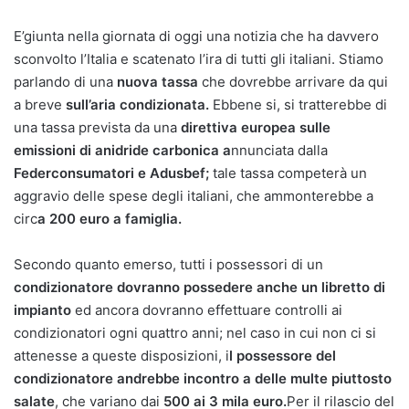
E’giunta nella giornata di oggi una notizia che ha davvero
sconvolto l’Italia e scatenato l’ira di tutti gli italiani. Stiamo
parlando di una
nuova tassa
che dovrebbe arrivare da qui
a breve
sull’aria condizionata.
Ebbene si, si tratterebbe di
una tassa prevista da una
direttiva europea sulle
emissioni di anidride carbonica a
nnunciata dalla
Federconsumatori e Adusbef;
tale tassa competerà un
aggravio delle spese degli italiani, che ammonterebbe a
circ
a 200 euro a famiglia.
Secondo quanto emerso, tutti i possessori di un
condizionatore dovranno possedere anche un libretto di
impianto
ed ancora dovranno effettuare controlli ai
condizionatori ogni quattro anni; nel caso in cui non ci si
attenesse a queste disposizioni, i
l possessore del
condizionatore andrebbe incontro a delle multe piuttosto
salate
, che variano dai
500 ai 3 mila euro.
Per il rilascio del