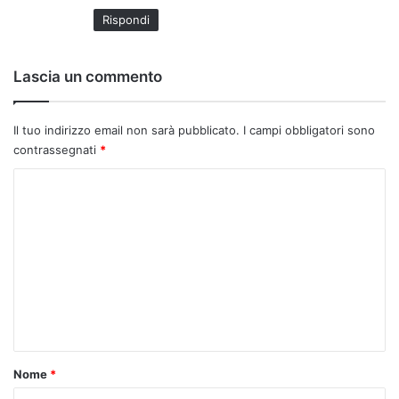
Rispondi
Lascia un commento
Il tuo indirizzo email non sarà pubblicato.
I campi obbligatori sono
contrassegnati
*
C
o
m
m
e
n
t
o
Nome
*
*