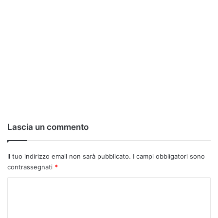
Lascia un commento
Il tuo indirizzo email non sarà pubblicato.
I campi obbligatori sono
contrassegnati
*
C
o
m