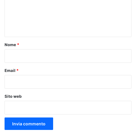
m
e
n
t
o
Nome
*
*
Email
*
Sito web