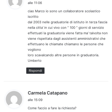
a
alle 11:06
d
ciao Marco io sono un collaboratore scolastico
e
iscritto
t
dal 2003 nelle graduatorie di istituto in terza fascia
t
nella citta’ in cui vivo con ” 100 ” giorni di servizio
o
effettuati la graduatoria viene fatta ma’ talvolta non
:
viene rispettata dagli assistenti amministrativi che
effettuano le chiamate chiamano le persone che
vogliono
loro scavalcando altre persone in graduatoria.
Umberto
Rispondi
h
Carmela Catapano
a
alle 15:09
d
Come faccio a fare la richiesta?
e