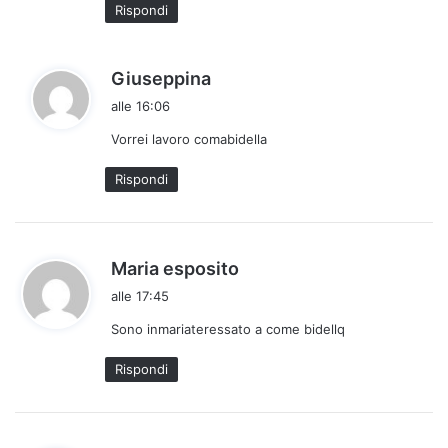
Rispondi
t
o
:
h
Giuseppina
a
alle 16:06
d
Vorrei lavoro comabidella
e
t
Rispondi
t
o
:
h
Maria esposito
a
alle 17:45
d
Sono inmariateressato a come bidellq
e
t
Rispondi
t
o
: