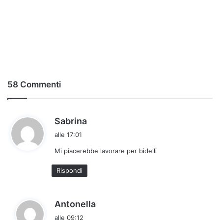
58 Commenti
h
Sabrina
a
alle 17:01
d
Mi piacerebbe lavorare per bidelli
e
t
Rispondi
t
o
:
h
Antonella
a
alle 09:12