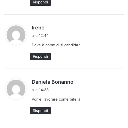
Rispondi
:
h
Irene
a
alle 12:44
d
Dove è come ci si candida?
e
t
Rispondi
t
o
:
h
Daniela Bonanno
a
alle 14:33
d
Vorrei lavorare come bitella
e
t
Rispondi
t
o
: