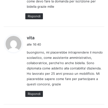
come devo fare la domanda per iscrizione per
t
bidella grazie mille
t
o
Rispondi
:
h
vita
a
alle 16:40
d
buongiorno, mi piacerebbe intraprendere il mondo
e
scolastico, come assistente amministrativo,
t
collaboratrice, perche’no anche bidella. Sono
t
diplomata come addetto alla contabilita’ d’azienda.
o
Ho lavorato per 25 anni presso un mobilificio. Mi
:
piacerebbe sapere come fare per partecipare a
questi concorsi, grazie
Rispondi