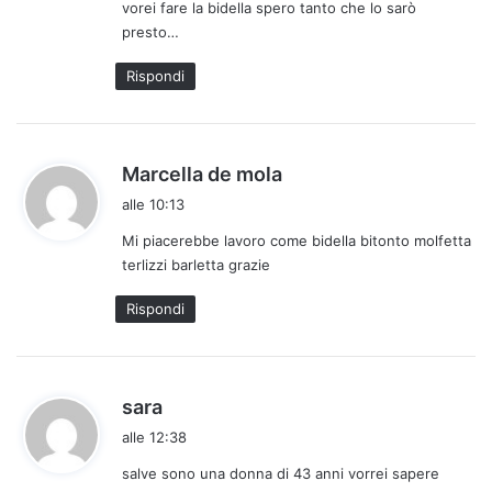
vorei fare la bidella spero tanto che lo sarò
o
presto…
:
Rispondi
h
Marcella de mola
a
alle 10:13
d
Mi piacerebbe lavoro come bidella bitonto molfetta
e
terlizzi barletta grazie
t
t
Rispondi
o
:
h
sara
a
alle 12:38
d
salve sono una donna di 43 anni vorrei sapere
e