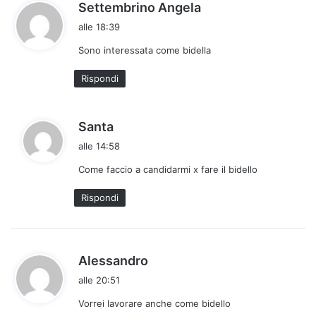
h
Settembrino Angela
a
alle 18:39
d
Sono interessata come bidella
e
t
Rispondi
t
o
:
h
Santa
a
alle 14:58
d
Come faccio a candidarmi x fare il bidello
e
t
Rispondi
t
o
:
h
Alessandro
a
alle 20:51
d
Vorrei lavorare anche come bidello
e