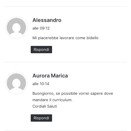
o
:
h
Alessandro
a
alle 09:12
d
Mi piacerebbe lavorare come bidello
e
t
Rispondi
t
o
:
h
Aurora Marica
a
alle 10:14
d
Buongiorno, se possibile vorrei sapere dove
e
mandare il curriculum.
t
Cordiali Saluti
t
o
Rispondi
: