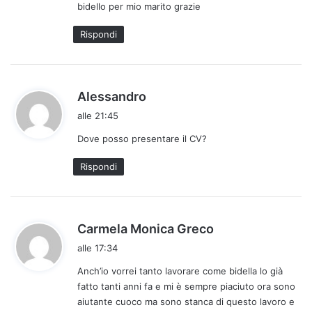
bidello per mio marito grazie
t
t
Rispondi
o
:
h
Alessandro
a
alle 21:45
d
Dove posso presentare il CV?
e
t
Rispondi
t
o
:
h
Carmela Monica Greco
a
alle 17:34
d
Anch’io vorrei tanto lavorare come bidella lo già
e
fatto tanti anni fa e mi è sempre piaciuto ora sono
t
aiutante cuoco ma sono stanca di questo lavoro e
t