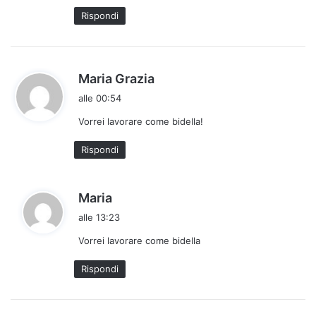
t
Rispondi
t
o
:
h
Maria Grazia
a
alle 00:54
d
Vorrei lavorare come bidella!
e
t
Rispondi
t
o
:
h
Maria
a
alle 13:23
d
Vorrei lavorare come bidella
e
t
Rispondi
t
o
: