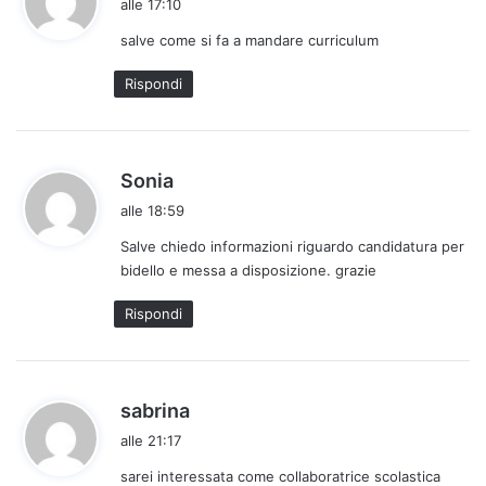
alle 17:10
d
salve come si fa a mandare curriculum
e
t
Rispondi
t
o
:
h
Sonia
a
alle 18:59
d
Salve chiedo informazioni riguardo candidatura per
e
bidello e messa a disposizione. grazie
t
t
Rispondi
o
:
h
sabrina
a
alle 21:17
d
sarei interessata come collaboratrice scolastica
e