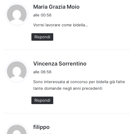
h
Maria Grazia Moio
a
alle 00:56
d
Vorrei lavorare come bidella…
e
t
Rispondi
t
o
:
h
Vincenza Sorrentino
a
alle 06:56
d
Sono interessata al concorso per bidella già fatte
e
tante domande negli anni precedenti
t
t
Rispondi
o
:
h
filippo
a