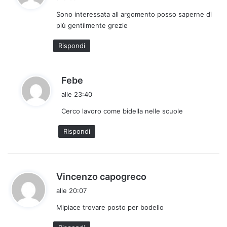
d
Sono interessata all argomento posso saperne di
e
più gentilmente grezie
t
t
Rispondi
o
:
h
Febe
a
alle 23:40
d
Cerco lavoro come bidella nelle scuole
e
t
Rispondi
t
o
:
h
Vincenzo capogreco
a
alle 20:07
d
Mipiace trovare posto per bodello
e
t