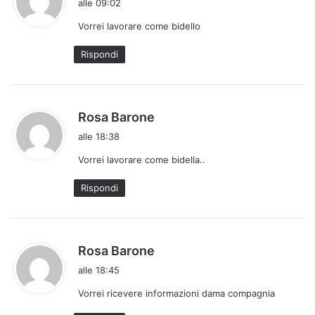
alle 09:02
d
Vorrei lavorare come bidello
e
t
Rispondi
t
o
:
h
Rosa Barone
a
alle 18:38
d
Vorrei lavorare come bidella..
e
t
Rispondi
t
o
:
h
Rosa Barone
a
alle 18:45
d
Vorrei ricevere informazioni dama compagnia
e
t