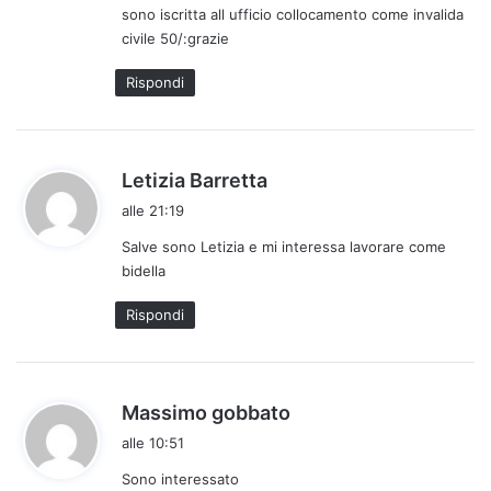
sono iscritta all ufficio collocamento come invalida
t
civile 50/:grazie
t
o
Rispondi
:
h
Letizia Barretta
a
alle 21:19
d
Salve sono Letizia e mi interessa lavorare come
e
bidella
t
t
Rispondi
o
:
h
Massimo gobbato
a
alle 10:51
d
Sono interessato
e