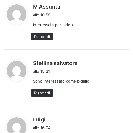
h
M Assunta
a
alle 10:55
d
interessata per bidella
e
t
Rispondi
t
o
:
h
Stellina salvatore
a
alle 15:21
d
Sono interessato come bidello
e
t
Rispondi
t
o
:
h
Luigi
a
alle 16:04
d