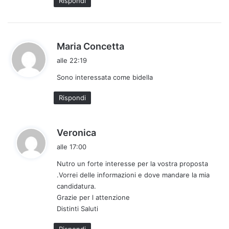
Rispondi
t
o
:
h
Maria Concetta
a
alle 22:19
d
Sono interessata come bidella
e
t
Rispondi
t
o
:
h
Veronica
a
alle 17:00
d
Nutro un forte interesse per la vostra proposta
e
.Vorrei delle informazioni e dove mandare la mia
t
candidatura.
t
Grazie per l attenzione
o
Distinti Saluti
: