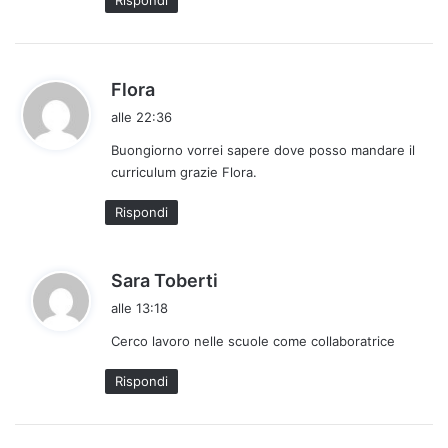
Rispondi
h
Flora
a
alle 22:36
d
Buongiorno vorrei sapere dove posso mandare il
e
curriculum grazie Flora.
t
t
Rispondi
o
:
h
Sara Toberti
a
alle 13:18
d
Cerco lavoro nelle scuole come collaboratrice
e
t
Rispondi
t
o
: