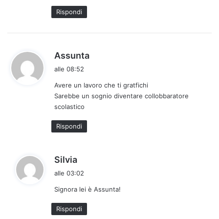
t
Rispondi
t
o
:
h
Assunta
a
alle 08:52
d
Avere un lavoro che ti gratfichi
e
Sarebbe un sognio diventare collobbaratore
t
scolastico
t
o
Rispondi
:
h
Silvia
a
alle 03:02
d
Signora lei è Assunta!
e
t
Rispondi
t