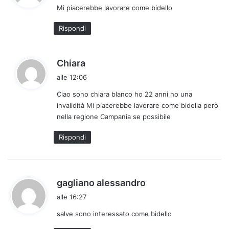
Mi piacerebbe lavorare come bidello
e
t
Rispondi
t
o
:
h
Chiara
a
alle 12:06
d
Ciao sono chiara blanco ho 22 anni ho una
e
invalidità Mi piacerebbe lavorare come bidella però
t
nella regione Campania se possibile
t
o
Rispondi
:
h
gagliano alessandro
a
alle 16:27
d
salve sono interessato come bidello
e
t