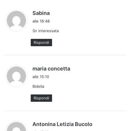
h
Sabina
a
alle 16:48
d
Sn interessata
e
t
Rispondi
t
o
:
h
maria concetta
a
alle 15:10
d
Bidella
e
t
Rispondi
t
o
:
h
Antonina Letizia Bucolo
a