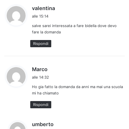
h
valentina
a
alle 15:14
d
salve sarei interessata a fare bidella dove devo
e
fare la domanda
t
t
Rispondi
o
:
h
Marco
a
alle 14:32
d
Ho gia fatto la domanda da anni ma mai una scuola
e
mi ha chiamato
t
t
Rispondi
o
:
h
umberto