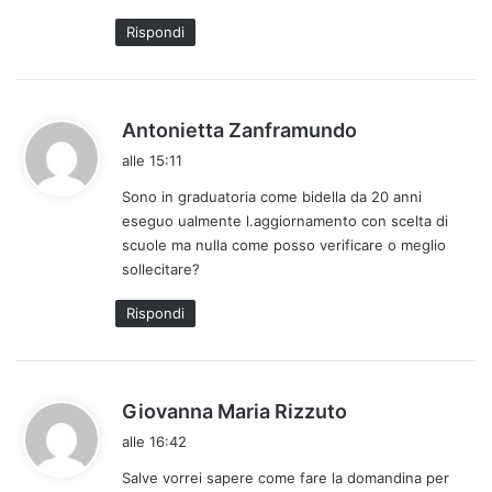
t
Rispondi
t
o
:
h
Antonietta Zanframundo
a
alle 15:11
d
Sono in graduatoria come bidella da 20 anni
e
eseguo ualmente l.aggiornamento con scelta di
t
scuole ma nulla come posso verificare o meglio
t
sollecitare?
o
:
Rispondi
h
Giovanna Maria Rizzuto
a
alle 16:42
d
Salve vorrei sapere come fare la domandina per
e