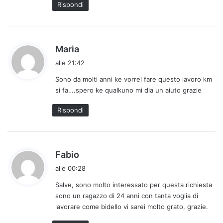
Rispondi
t
o
:
h
Maria
a
alle 21:42
d
Sono da molti anni ke vorrei fare questo lavoro km
e
si fa….spero ke qualkuno mi dia un aiuto grazie
t
t
Rispondi
o
:
h
Fabio
a
alle 00:28
d
Salve, sono molto interessato per questa richiesta
e
sono un ragazzo di 24 anni con tanta voglia di
t
lavorare come bidello vi sarei molto grato, grazie.
t
o