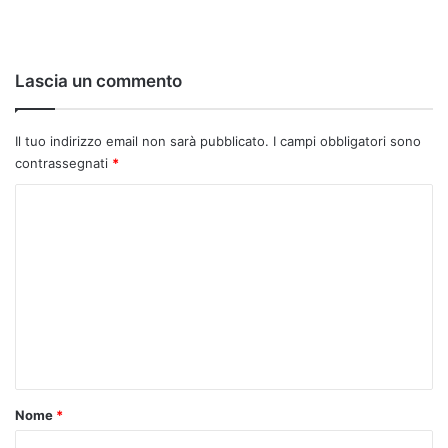
Lascia un commento
Il tuo indirizzo email non sarà pubblicato.
I campi obbligatori sono
contrassegnati
*
C
o
m
m
e
n
t
o
Nome
*
*