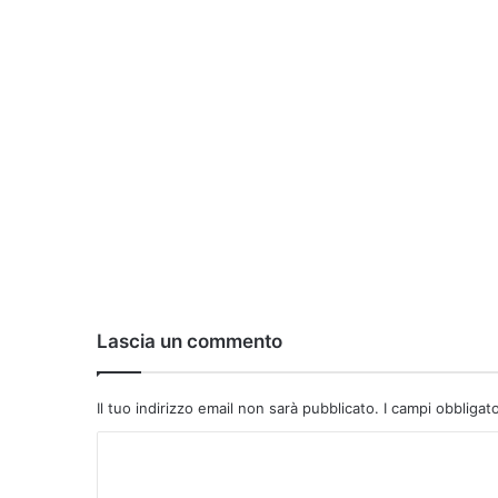
Lascia un commento
Il tuo indirizzo email non sarà pubblicato.
I campi obbligat
C
o