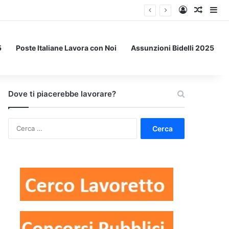
Accedi
Un art
Bar
5
Poste Italiane Lavora con Noi
Assunzioni Bidelli 2025
Dove ti piacerebbe lavorare?
Ricerca
per: