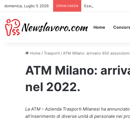
domenica, Luglio 5 2026
Ultime notizie
Essere Pagati per Stare a
Home
Concors
Home
/
Trasporti
/
ATM Milano: arrivano 650 assunzioni
ATM Milano: arri
nel 2022.
La ATM – Azienda Trasporti Milanesi ha annunciat
all’inserimento di diverse unità di personale nei pr