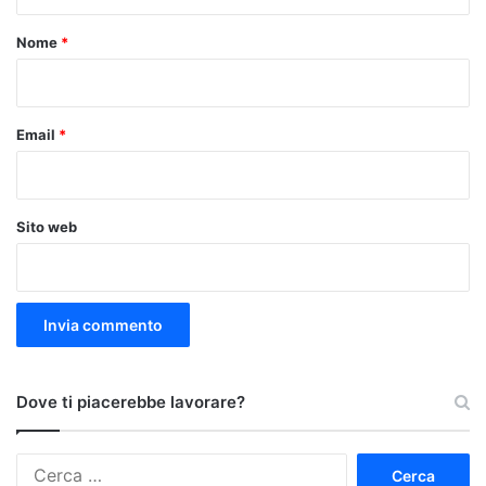
t
o
Nome
*
*
Email
*
Sito web
Dove ti piacerebbe lavorare?
Ricerca
per: