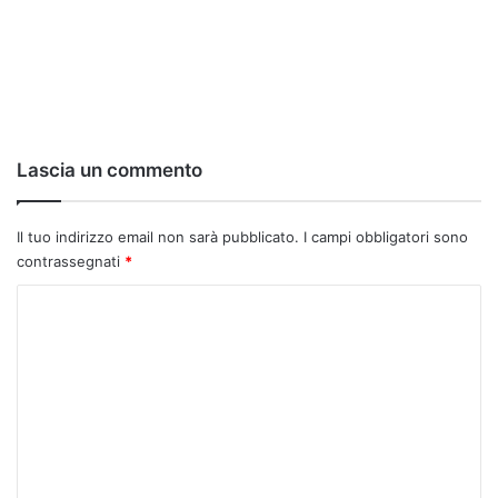
Lascia un commento
Il tuo indirizzo email non sarà pubblicato.
I campi obbligatori sono
contrassegnati
*
C
o
m
m
e
n