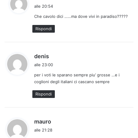
a
alle 20:54
d
Che cavolo dici ……ma dove vivi in paradiso?????
e
t
Rispondi
t
o
:
h
denis
a
alle 23:00
d
per i voti le sparano sempre piu’ grosse …e i
e
coglioni degli italiani ci cascano sempre
t
t
Rispondi
o
:
h
mauro
a
alle 21:28
d