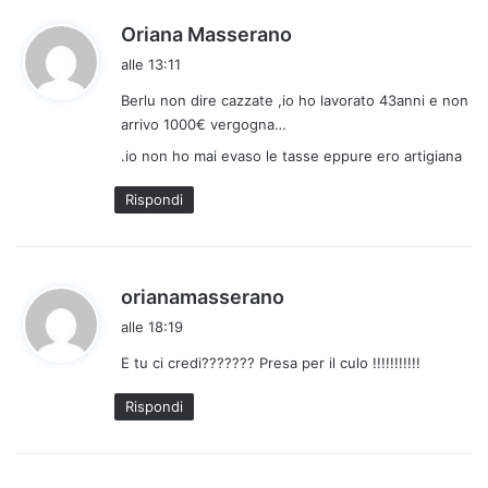
h
Oriana Masserano
a
alle 13:11
d
Berlu non dire cazzate ,io ho lavorato 43anni e non
e
arrivo 1000€ vergogna…
t
t
.io non ho mai evaso le tasse eppure ero artigiana
o
Rispondi
:
h
orianamasserano
a
alle 18:19
d
E tu ci credi??????? Presa per il culo !!!!!!!!!!!
e
t
Rispondi
t
o
: