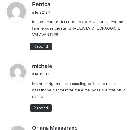
h
Petrica
a
alle 22:24
d
Io sono con te d’accordo in tutto sei l’unico che poi
e
fare le cose giuste ,GRAZIE!SILVIO ,CORAGGIO E
t
VAI AVANTI!!!!!!!
t
o
Rispondi
:
h
michele
a
alle 15:33
d
Ma nn si rigersce alle casalinghe itsliane ma alle
e
casalinghe clandestine ma é mai possibile che nn lo
t
capite
t
o
Rispondi
:
h
Oriana Masserano