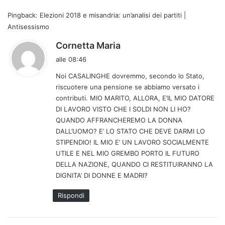
Pingback:
Elezioni 2018 e misandria: un’analisi dei partiti |
Antisessismo
h
Cornetta Maria
a
alle 08:46
d
Noi CASALINGHE dovremmo, secondo lo Stato,
e
riscuotere una pensione se abbiamo versato i
t
contributi. MIO MARITO, ALLORA, E’IL MIO DATORE
t
DI LAVORO VISTO CHE I SOLDI NON LI HO?
o
QUANDO AFFRANCHEREMO LA DONNA
:
DALL’UOMO? E’ LO STATO CHE DEVE DARMI LO
STIPENDIO! IL MIO E’ UN LAVORO SOCIALMENTE
UTILE E NEL MIO GREMBO PORTO IL FUTURO
DELLA NAZIONE, QUANDO CI RESTITUIRANNO LA
DIGNITA’ DI DONNE E MADRI?
Rispondi