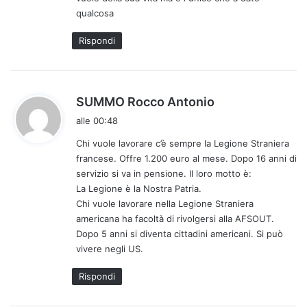
qualcosa
Rispondi
h
SUMMO Rocco Antonio
a
alle 00:48
d
Chi vuole lavorare c’è sempre la Legione Straniera
e
francese. Offre 1.200 euro al mese. Dopo 16 anni di
t
servizio si va in pensione. Il loro motto è:
t
La Legione è la Nostra Patria.
o
Chi vuole lavorare nella Legione Straniera
:
americana ha facoltà di rivolgersi alla AFSOUT.
Dopo 5 anni si diventa cittadini americani. Si può
vivere negli US.
Rispondi