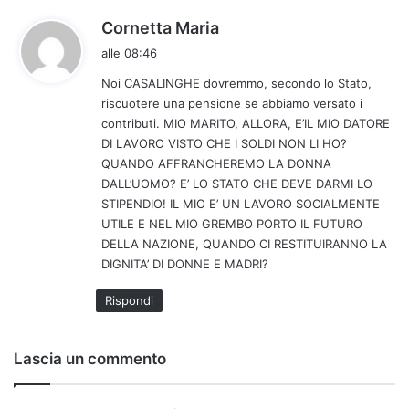
h
Cornetta Maria
a
alle 08:46
d
Noi CASALINGHE dovremmo, secondo lo Stato,
e
riscuotere una pensione se abbiamo versato i
t
contributi. MIO MARITO, ALLORA, E’IL MIO DATORE
t
DI LAVORO VISTO CHE I SOLDI NON LI HO?
o
QUANDO AFFRANCHEREMO LA DONNA
:
DALL’UOMO? E’ LO STATO CHE DEVE DARMI LO
STIPENDIO! IL MIO E’ UN LAVORO SOCIALMENTE
UTILE E NEL MIO GREMBO PORTO IL FUTURO
DELLA NAZIONE, QUANDO CI RESTITUIRANNO LA
DIGNITA’ DI DONNE E MADRI?
Rispondi
Lascia un commento