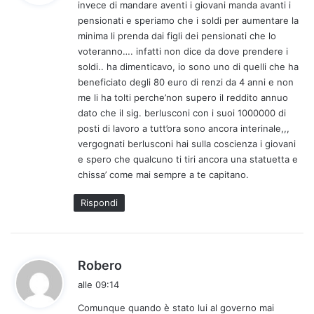
invece di mandare aventi i giovani manda avanti i
e
pensionati e speriamo che i soldi per aumentare la
t
minima li prenda dai figli dei pensionati che lo
t
voteranno…. infatti non dice da dove prendere i
o
soldi.. ha dimenticavo, io sono uno di quelli che ha
:
beneficiato degli 80 euro di renzi da 4 anni e non
me li ha tolti perche’non supero il reddito annuo
dato che il sig. berlusconi con i suoi 1000000 di
posti di lavoro a tutt’ora sono ancora interinale,,,
vergognati berlusconi hai sulla coscienza i giovani
e spero che qualcuno ti tiri ancora una statuetta e
chissa’ come mai sempre a te capitano.
Rispondi
h
Robero
a
alle 09:14
d
Comunque quando è stato lui al governo mai
e