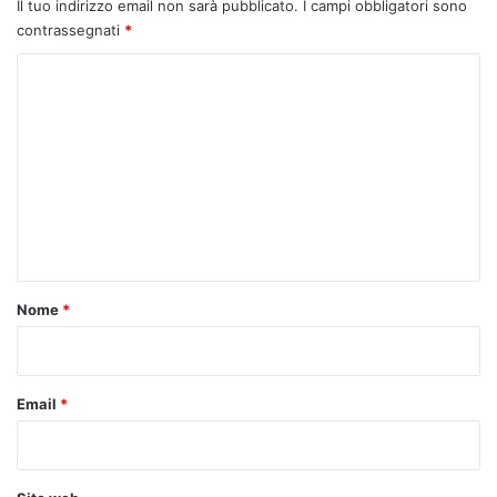
Il tuo indirizzo email non sarà pubblicato.
I campi obbligatori sono
contrassegnati
*
C
o
m
m
e
n
t
o
Nome
*
*
Email
*