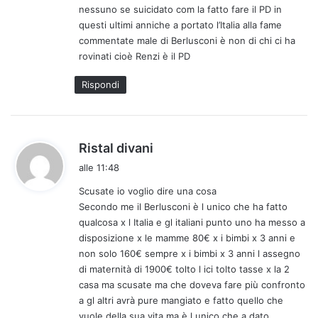
nessuno se suicidato com la fatto fare il PD in
t
questi ultimi anniche a portato l’Italia alla fame
t
commentate male di Berlusconi è non di chi ci ha
o
rovinati cioè Renzi è il PD
:
Rispondi
h
Ristal divani
a
alle 11:48
d
Scusate io voglio dire una cosa
e
Secondo me il Berlusconi è l unico che ha fatto
t
qualcosa x l Italia e gl italiani punto uno ha messo a
t
disposizione x le mamme 80€ x i bimbi x 3 anni e
o
non solo 160€ sempre x i bimbi x 3 anni l assegno
:
di maternità di 1900€ tolto l ici tolto tasse x la 2
casa ma scusate ma che doveva fare più confronto
a gl altri avrà pure mangiato e fatto quello che
vuole della sua vita ma è l unico che a dato