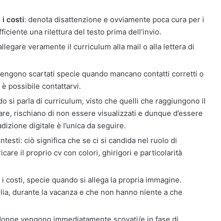
 i costi
: denota disattenzione e ovviamente poca cura per i
ficiente una rilettura del testo prima dell’invio.
legare veramente il curriculum alla mail o alla lettera di
vengono scartati specie quando mancano contatti corretti o
 è possibile contattarvi.
o si parla di curriculum, visto che quelli che raggiungono il
re, rischiano di non essere visualizzati e dunque d’essere
adizione digitale è l’unica da seguire.
ntesti: ciò significa che se ci si candida nel ruolo di
are il proprio cv con colori, ghirigori e particolarità
i i costi, specie quando si allega la propria immagine.
glia, durante la vacanza e che non hanno niente a che
 donne vengono immediatamente scovati/e in fase di