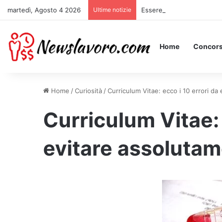
martedì, Agosto 4 2026
Ultime notizie
Essere Pagati per Stare a 
Home
Concors
Home
/
Curiosità
/
Curriculum Vitae: ecco i 10 errori da
Curriculum Vitae: 
evitare assolutam