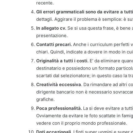
recente.
Gli errori grammaticali sono da evitare a tutti
dettagli. Aggirare il problema è semplice: è suf
In allegato cv.
Se si usa questa frase, è bene al
presentazione.
Contatti precari.
Anche i curriculum perfetti 
chiari. Quindi, indicate a dovere in modo in cui
Originalità a tutti i costi.
E’ da eliminare quand
destinatario e possiedono un formato particola
scartati dal selezionatore; in questo caso la tr
Creatività eccessiva
. Da rimandare ad altri co
dirigente bancario non è necessario sovraccaric
grafiche.
Poca professionalità.
La si deve evitare a tutt
Ovviamente da evitare le foto scattate in fami
vedere con il proprio mondo professionale.
Doti eccezionali.
I finti super uomini e super