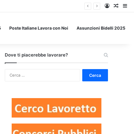
Accedi
Un art
Bar
5
Poste Italiane Lavora con Noi
Assunzioni Bidelli 2025
Dove ti piacerebbe lavorare?
Ricerca
per: