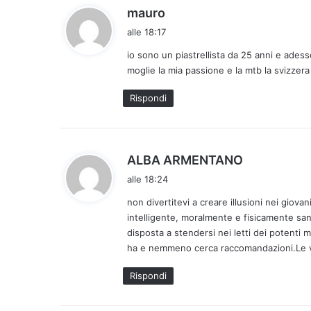
h
mauro
a
alle 18:17
d
io sono un piastrellista da 25 anni e adess
e
moglie la mia passione e la mtb la svizzer
t
t
Rispondi
o
:
h
ALBA ARMENTANO
a
alle 18:24
d
non divertitevi a creare illusioni nei giova
e
intelligente, moralmente e fisicamente san
t
disposta a stendersi nei letti dei potenti 
t
ha e nemmeno cerca raccomandazioni.Le vie
o
:
Rispondi