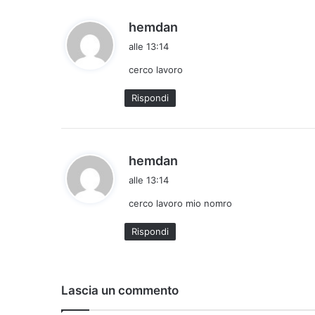
h
hemdan
a
alle 13:14
d
cerco lavoro
e
t
Rispondi
t
o
:
h
hemdan
a
alle 13:14
d
cerco lavoro mio nomro
e
t
Rispondi
t
o
:
Lascia un commento