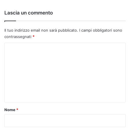
Lascia un commento
Il tuo indirizzo email non sarà pubblicato.
I campi obbligatori sono
contrassegnati
*
C
o
m
m
e
n
t
o
Nome
*
*