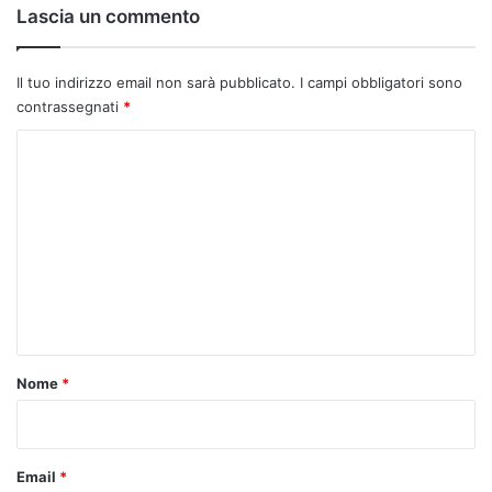
Lascia un commento
Il tuo indirizzo email non sarà pubblicato.
I campi obbligatori sono
contrassegnati
*
C
o
m
m
e
n
t
o
Nome
*
*
Email
*