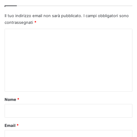
Il tuo indirizzo email non sarà pubblicato.
I campi obbligatori sono
contrassegnati
*
C
o
m
m
e
n
t
o
Nome
*
*
Email
*