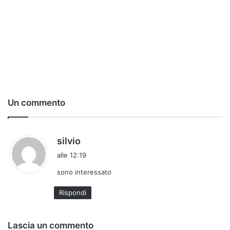
Un commento
h
silvio
a
alle 12:19
d
sono interessato
e
t
Rispondi
t
o
:
Lascia un commento