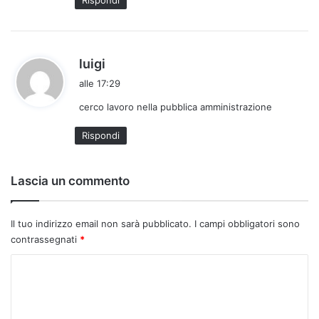
o
:
h
luigi
a
alle 17:29
d
cerco lavoro nella pubblica amministrazione
e
t
Rispondi
t
o
:
Lascia un commento
Il tuo indirizzo email non sarà pubblicato.
I campi obbligatori sono
contrassegnati
*
C
o
m