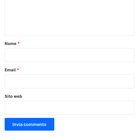
m
e
n
t
o
Nome
*
*
Email
*
Sito web