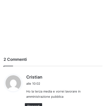
2 Commenti
h
Cristian
a
alle 10:02
d
Ho la terza media e vorrei lavorare in
e
amministrazione pubblica
t
t
Rispondi