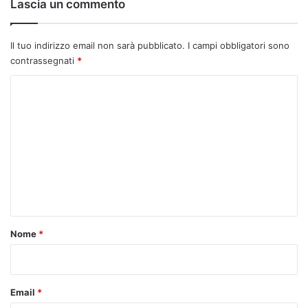
Lascia un commento
Il tuo indirizzo email non sarà pubblicato.
I campi obbligatori sono
contrassegnati
*
C
o
m
m
e
n
t
o
Nome
*
*
Email
*