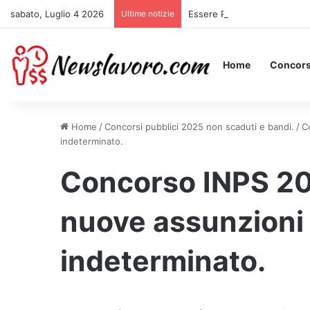
sabato, Luglio 4 2026
Ultime notizie
Essere Pagati per Stare a Le
Home
Concors
Home
/
Concorsi pubblici 2025 non scaduti e bandi.
/
C
indeterminato.
Concorso INPS 202
nuove assunzioni
indeterminato.