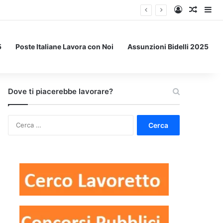
Accedi
Un art
Bar
5
Poste Italiane Lavora con Noi
Assunzioni Bidelli 2025
Dove ti piacerebbe lavorare?
Ricerca
per: