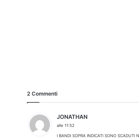
2 Commenti
h
JONATHAN
a
alle 11:52
d
I BANDI SOPRA INDICATI SONO SCADUTI 
e