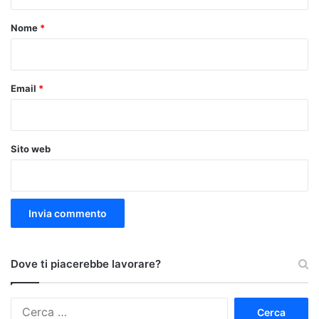
t
o
Nome
*
*
Email
*
Sito web
Dove ti piacerebbe lavorare?
Ricerca
per: