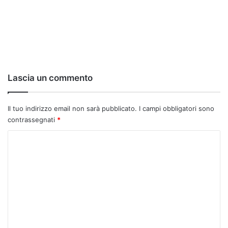
Lascia un commento
Il tuo indirizzo email non sarà pubblicato.
I campi obbligatori sono
contrassegnati
*
C
o
m
m
e
n