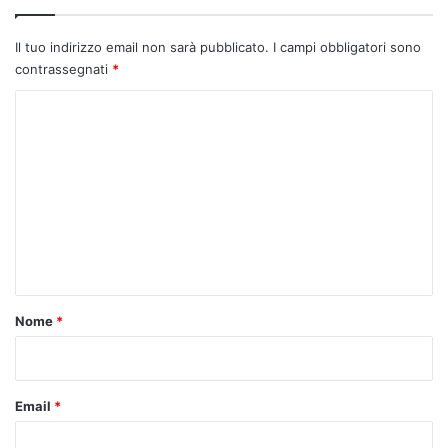
Il tuo indirizzo email non sarà pubblicato.
I campi obbligatori sono
contrassegnati
*
C
o
m
m
e
n
t
o
Nome
*
*
Email
*