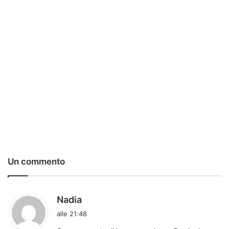
Un commento
h
Nadia
a
alle 21:48
d