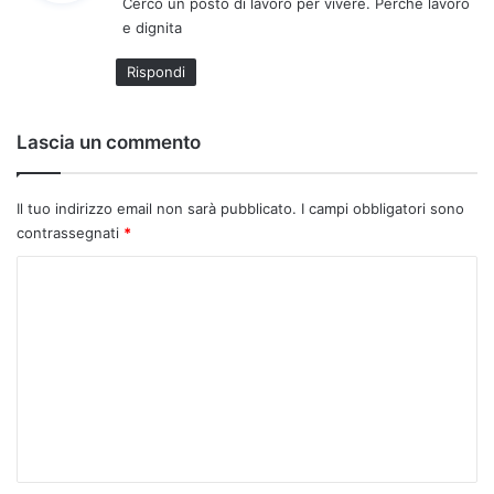
Cerco un posto di lavoro per vivere. Perche lavoro
e
e dignita
t
t
Rispondi
o
:
Lascia un commento
Il tuo indirizzo email non sarà pubblicato.
I campi obbligatori sono
contrassegnati
*
C
o
m
m
e
n
t