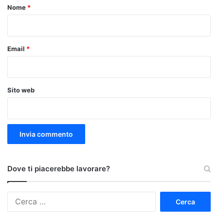
o
Nome
*
*
Email
*
Sito web
Dove ti piacerebbe lavorare?
Ricerca
per: