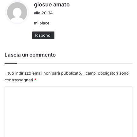
h
giosue amato
a
alle 20:34
d
mi piace
e
t
Rispondi
t
o
:
Lascia un commento
Il tuo indirizzo email non sarà pubblicato.
I campi obbligatori sono
contrassegnati
*
C
o
m
m
e
n