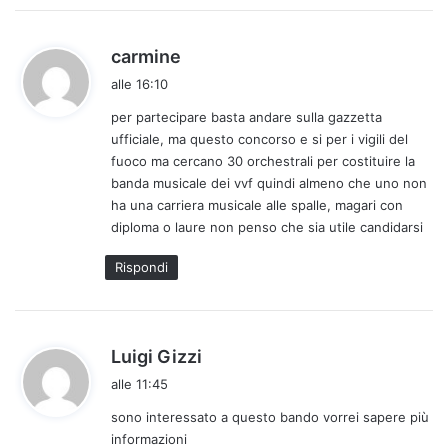
h
carmine
a
alle 16:10
d
per partecipare basta andare sulla gazzetta
e
ufficiale, ma questo concorso e si per i vigili del
t
fuoco ma cercano 30 orchestrali per costituire la
t
banda musicale dei vvf quindi almeno che uno non
o
ha una carriera musicale alle spalle, magari con
:
diploma o laure non penso che sia utile candidarsi
Rispondi
h
Luigi Gizzi
a
alle 11:45
d
sono interessato a questo bando vorrei sapere più
e
informazioni
t