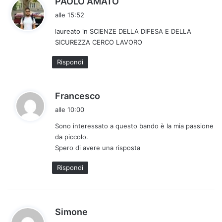
PAOLO AMATO
a
alle 15:52
d
laureato in SCIENZE DELLA DIFESA E DELLA
e
SICUREZZA CERCO LAVORO
t
t
Rispondi
o
:
h
Francesco
a
alle 10:00
d
Sono interessato a questo bando è la mia passione
e
da piccolo.
t
Spero di avere una risposta
t
o
Rispondi
:
h
Simone
a