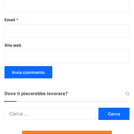
*
Email
*
Sito web
Dove ti piacerebbe lavorare?
Ricerca
per: