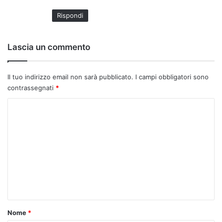
t
Rispondi
o
:
Lascia un commento
Il tuo indirizzo email non sarà pubblicato.
I campi obbligatori sono
contrassegnati
*
C
o
m
m
e
n
t
o
Nome
*