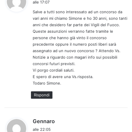
alle 17:07
d
Salve a tutti sono interessato ad un concorso da
e
vari anni mi chiamo Simone e ho 30 anni, sono tanti
t
anni che desidero far parte dei Vigili del Fuoco.
t
Queste assunzioni verranno fatte tramite le
o
persone che hanno già vinto il concorso
:
precedente oppure il numero posti liberi sarà
assegnato ad un nuovo concorso ? Attendo Vs.
Notizie a riguardo con magari info sui possibili
concorsi futuri previsti.
Vi porgo cordiali saluti.
E spero di avere una Vs.risposta.
Todaro Simone.
Rispondi
h
Gennaro
a
alle 22:05