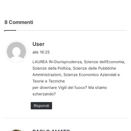
8 Commenti
h
User
a
alle 16:25
d
LAUREA IN:Giurisprudenza, Scienze dell’Economia,
e
Scienze della Politica, Scienze delle Pubbliche
t
Amministrazioni, Scienze Economico Aziendali e
t
Teorie e Tecniche
o
per diventare Vigili del fuoco? Ma stiamo
:
scherzando?
Rispondi
h