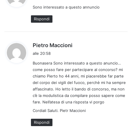
d
Sono interessato a questo annuncio
e
t
Rispondi
t
o
:
h
Pietro Maccioni
a
alle 20:58
d
Buonasera Sono interessato a questo anuncio…
e
come posso fare per partecipare al concorso? mi
t
chiamo Pierto ho 44 anni, mi piacerebbe far parte
t
del corpo dei vigili del fuoco, perchè mi ha sempre
o
affascinato. Ho letto il bando di concorso, ma non
:
c’è la modulistica da compilare posso sapere come
fare. Nell’atesa di una risposta vi porgo
Cordiali Saluti. Pietr Maccioni
Rispondi