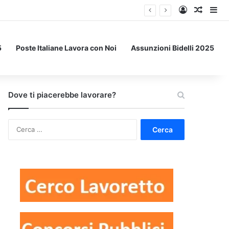
Accedi
Un art
Bar
5
Poste Italiane Lavora con Noi
Assunzioni Bidelli 2025
Dove ti piacerebbe lavorare?
Ricerca
per: