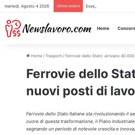
martedì, Agosto 4 2026
Ultime notizie
Essere Pagati per Stare a 
Home
Concors
Home
/
Trasporti
/
Ferrovie dello Stato: arrivano 40.000 
Ferrovie dello Sta
nuovi posti di lavo
Ferrovie dello Stato Italiane sta rivoluzionando il 
cuore di questa trasformazione, il Piano Industrial
segnando un periodo di notevole crescita e innovaz