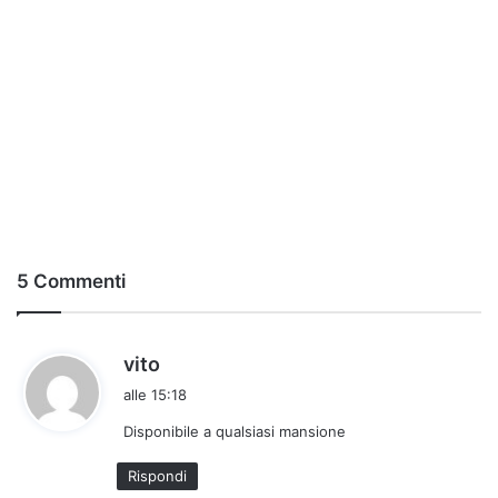
5 Commenti
h
vito
a
alle 15:18
d
Disponibile a qualsiasi mansione
e
t
Rispondi
t