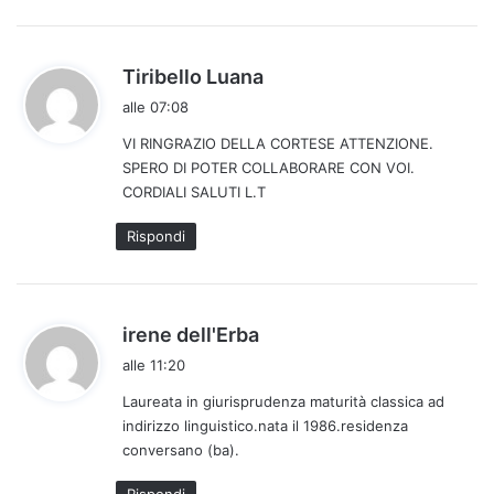
o
:
h
Tiribello Luana
a
alle 07:08
d
VI RINGRAZIO DELLA CORTESE ATTENZIONE.
e
SPERO DI POTER COLLABORARE CON VOI.
t
CORDIALI SALUTI L.T
t
o
Rispondi
:
h
irene dell'Erba
a
alle 11:20
d
Laureata in giurisprudenza maturità classica ad
e
indirizzo linguistico.nata il 1986.residenza
t
conversano (ba).
t
o
Rispondi