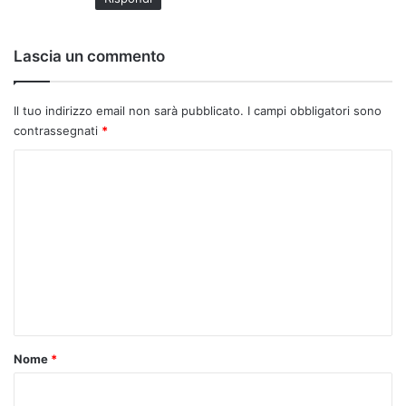
:
Lascia un commento
Il tuo indirizzo email non sarà pubblicato.
I campi obbligatori sono
contrassegnati
*
C
o
m
m
e
n
t
o
Nome
*
*