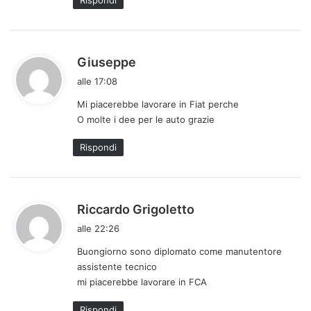
:
h
Giuseppe
a
alle 17:08
d
Mi piacerebbe lavorare in Fiat perche
e
O molte i dee per le auto grazie
t
t
Rispondi
o
:
h
Riccardo Grigoletto
a
alle 22:26
d
Buongiorno sono diplomato come manutentore
e
assistente tecnico
t
mi piacerebbe lavorare in FCA
t
o
Rispondi