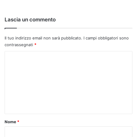
Lascia un commento
Il tuo indirizzo email non sarà pubblicato.
I campi obbligatori sono
contrassegnati
*
C
o
m
m
e
n
t
o
Nome
*
*