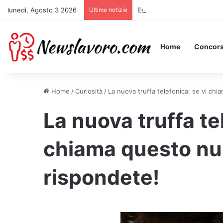
lunedì, Agosto 3 2026
Ultime notizie
Essere Pagati per Stare a L
Home
Concors
Home
/
Curiosità
/
La nuova truffa telefonica: se vi ch
La nuova truffa te
chiama questo nu
rispondete!