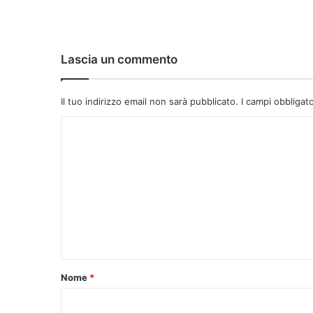
Lascia un commento
Il tuo indirizzo email non sarà pubblicato.
I campi obbligat
C
o
m
m
e
n
t
o
Nome
*
*