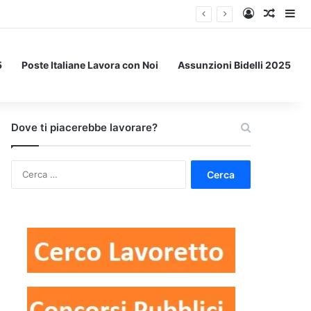
Accedi
Un art
Bar
5
Poste Italiane Lavora con Noi
Assunzioni Bidelli 2025
Dove ti piacerebbe lavorare?
Ricerca
per: