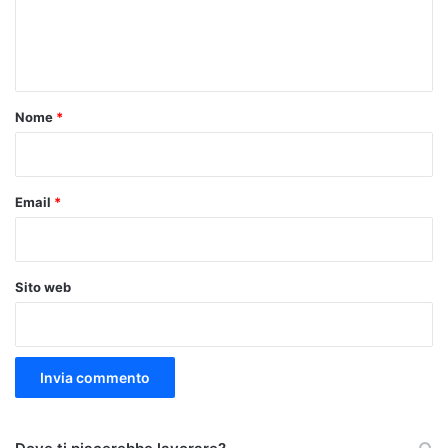
e
n
t
o
Nome
*
*
Email
*
Sito web