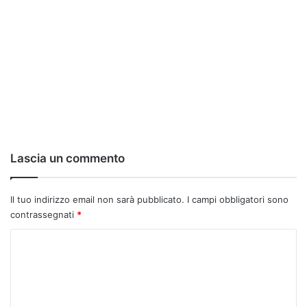
Lascia un commento
Il tuo indirizzo email non sarà pubblicato.
I campi obbligatori sono
contrassegnati
*
C
o
m
m