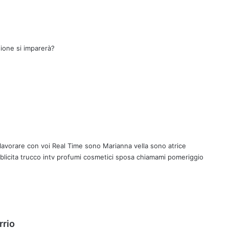
ione si imparerà?
 lavorare con voi Real Time sono Marianna vella sono atrice
blicita trucco intv profumi cosmetici sposa chiamami pomeriggio
h
rrio