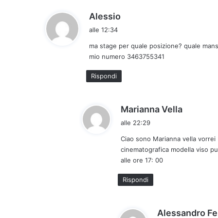
h
Alessio
a
alle 12:34
d
ma stage per quale posizione? quale mans
e
mio numero 3463755341
t
t
Rispondi
o
:
h
Marianna Vella
a
alle 22:29
d
Ciao sono Marianna vella vorrei
e
cinematografica modella viso pu
t
alle ore 17: 00
t
o
Rispondi
:
Alessandro Fe