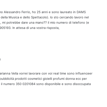
a
d
o Alessandro Ferrio, ho 25 anni e sono laureato in DAMS
e
ti della Musica e dello Spettacolo). Io sto cercando lavoro nel
t
io, mi potrebbe dare una mano?? il mio numero di telefono (e
t
05193. In attesa di una vostra risposta,
o
:
h
a
a
d
ianna Vella vorrei lavorare con voi real time sono influenceer
e
 pubblicità prodotti cosmetici gioielli profumi donna ecc per
t
 il numero 350 0201084 sono disponibile e sono disoccupata
t
o
: