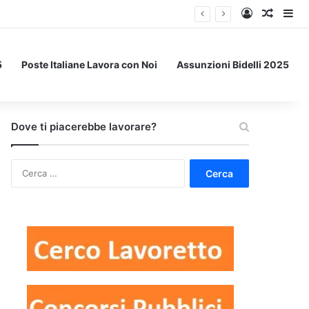
Accedi
Un art
Bar
5
Poste Italiane Lavora con Noi
Assunzioni Bidelli 2025
Dove ti piacerebbe lavorare?
Ricerca
per: