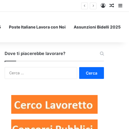
Accedi
Un art
Bar
5
Poste Italiane Lavora con Noi
Assunzioni Bidelli 2025
Dove ti piacerebbe lavorare?
Ricerca
per: