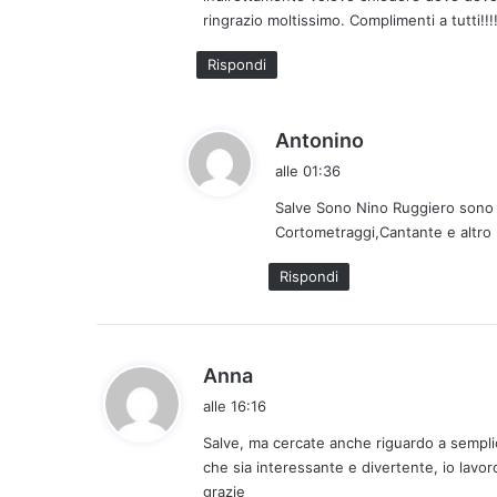
o
ringrazio moltissimo. Complimenti a tutti!!!
:
Rispondi
h
Antonino
a
alle 01:36
d
Salve Sono Nino Ruggiero sono 
e
Cortometraggi,Cantante e altro
t
t
Rispondi
o
:
h
Anna
a
alle 16:16
d
Salve, ma cercate anche riguardo a semplic
e
che sia interessante e divertente, io lavo
t
grazie