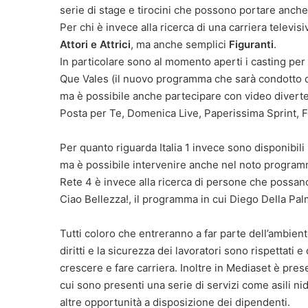
serie di stage e tirocini che possono portare anch
Per chi è invece alla ricerca di una carriera televis
Attori e Attrici
, ma anche semplici
Figuranti
.
In particolare sono al momento aperti i casting pe
Que Vales (il nuovo programma che sarà condotto da
ma è possibile anche partecipare con video divert
Posta per Te, Domenica Live, Paperissima Sprint, 
Per quanto riguarda Italia 1 invece sono disponibil
ma è possibile intervenire anche nel noto program
Rete 4 è invece alla ricerca di persone che possa
Ciao Bellezza!, il programma in cui Diego Della Palm
Tutti coloro che entreranno a far parte dell’ambient
diritti e la sicurezza dei lavoratori sono rispettati
crescere e fare carriera. Inoltre in Mediaset è pres
cui sono presenti una serie di servizi come asili nido
altre opportunità a disposizione dei dipendenti.