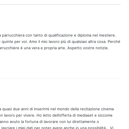
parrucchiera con tanto di qualificazione e diploma nel mestiere.
 quinte per voi. Amo il mio lavoro più di qualsiasi altra cosa. Perché
arrucchiere è una vera e propria arte. Aspetto vostre notizie.
 quasi due anni di inserirmi nel mondo della recitazione cinema
n lavoro per vivere. Ho letto dell’offerta di mediaset e siccome
 hanno avuto la fortuna di lavorare con lui direttamente o
asciare i miei dati per poter avere anche io una possibilità… Vi