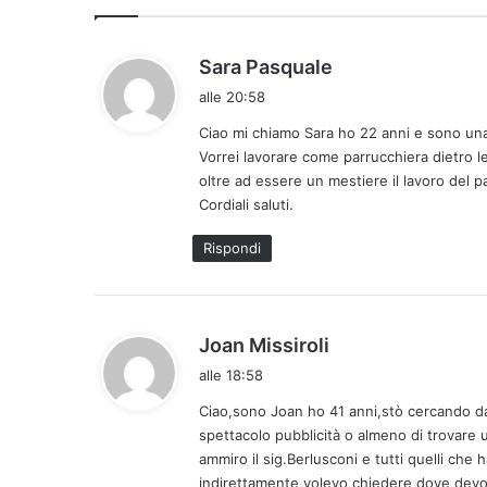
h
Sara Pasquale
a
alle 20:58
d
Ciao mi chiamo Sara ho 22 anni e sono una 
e
Vorrei lavorare come parrucchiera dietro le
t
oltre ad essere un mestiere il lavoro del p
t
Cordiali saluti.
o
:
Rispondi
h
Joan Missiroli
a
alle 18:58
d
Ciao,sono Joan ho 41 anni,stò cercando da
e
spettacolo pubblicità o almeno di trovare u
t
ammiro il sig.Berlusconi e tutti quelli che
t
indirettamente volevo chiedere dove devo l