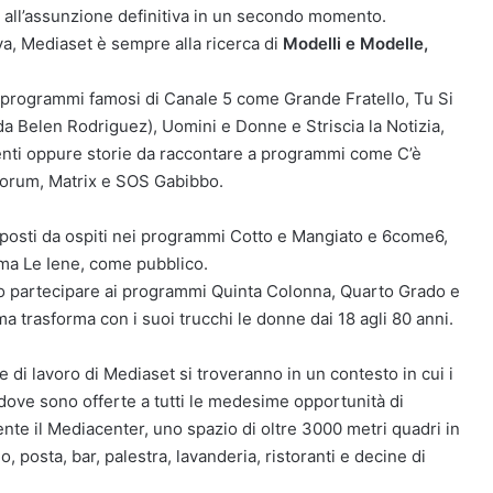
e all’assunzione definitiva in un secondo momento.
iva, Mediaset è sempre alla ricerca di
Modelli e Modelle,
r programmi famosi di Canale 5 come Grande Fratello, Tu Si
 Belen Rodriguez), Uomini e Donne e Striscia la Notizia,
enti oppure storie da raccontare a programmi come C’è
Forum, Matrix e SOS Gabibbo.
i posti da ospiti nei programmi Cotto e Mangiato e 6come6,
ma Le Iene, come pubblico.
no partecipare ai programmi Quinta Colonna, Quarto Grado e
a trasforma con i suoi trucchi le donne dai 18 agli 80 anni.
e di lavoro di Mediaset si troveranno in un contesto in cui i
 e dove sono offerte a tutti le medesime opportunità di
ente il Mediacenter, uno spazio di oltre 3000 metri quadri in
, posta, bar, palestra, lavanderia, ristoranti e decine di