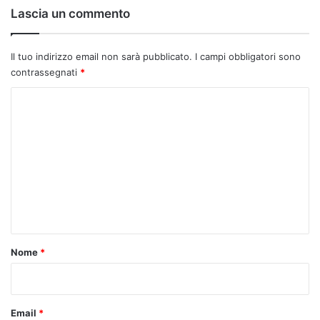
Lascia un commento
Il tuo indirizzo email non sarà pubblicato.
I campi obbligatori sono
contrassegnati
*
C
o
m
m
e
n
t
o
Nome
*
*
Email
*