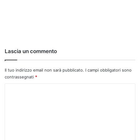
Lascia un commento
Il tuo indirizzo email non sarà pubblicato.
I campi obbligatori sono
contrassegnati
*
C
o
m
m
e
n