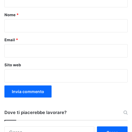
t
o
Nome
*
*
Email
*
Sito web
Dove ti piacerebbe lavorare?
Ricerca