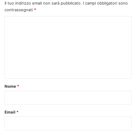
Il tuo indirizzo email non sarà pubblicato.
I campi obbligatori sono
contrassegnati
*
C
o
m
m
e
n
t
o
Nome
*
*
Email
*