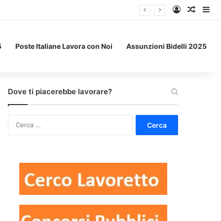
Accedi
Un art
Bar
5
Poste Italiane Lavora con Noi
Assunzioni Bidelli 2025
Dove ti piacerebbe lavorare?
Ricerca
per: