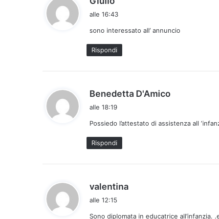
Giulio
a
alle 16:43
d
sono interessato all’ annuncio
e
t
Rispondi
t
o
:
h
Benedetta D'Amico
a
alle 18:19
d
Possiedo l’attestato di assistenza all ‘infan
e
t
Rispondi
t
o
:
h
valentina
a
alle 12:15
d
Sono diplomata in educatrice all’infanzia. .
e