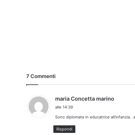
7 Commenti
h
maria Concetta marino
a
alle 14:39
d
Sono diplomata in educatrice all’infanzia. .
e
t
Rispondi
t