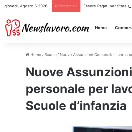
giovedì, Agosto 6 2026
Ultime notizie
Essere Pagati per Stare a 
Home
Concors
Home
/
Scuola
/
Nuove Assunzioni Comunali: si cerca per
Nuove Assunzioni 
personale per lavo
Scuole d’infanzia