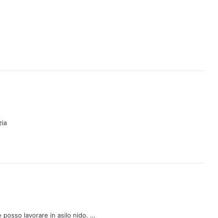
zia
e posso lavorare in asilo nido. …