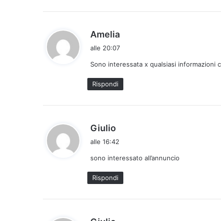
o
:
h
Amelia
a
alle 20:07
d
Sono interessata x qualsiasi informazioni 
e
t
Rispondi
t
o
:
h
Giulio
a
alle 16:42
d
sono interessato all’annuncio
e
t
Rispondi
t
o
:
h