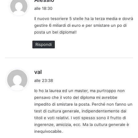
a
alle 18:30
d
Il nuovo tesoriere 5 stelle ha la terza media e dovrà
e
gestire 6 miliardi di euro e per smistare un po di
t
posta un bel diploma!!
t
o
Rispondi
:
h
val
a
alle 23:38
d
Io ho la laurea ed un master, ma purtroppo non
e
pensavo che il voto del diploma mi avrebbe
t
impedito di smistare la posta. Perché non fanno un
t
test di cultura generale, indipendentemente dai
o
titoli e voti relativi. I voti spesso sono il frutto di
:
ingerenze, amicizia, ecc. Ma la cultura generale è
inequivocabile.