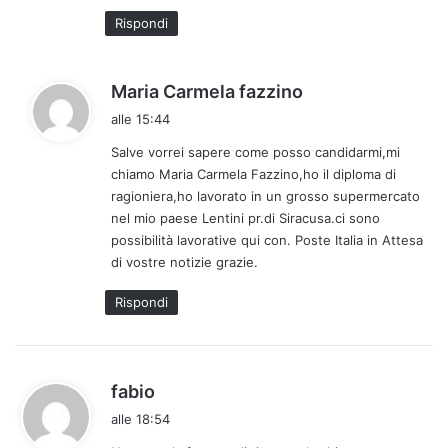
t
Rispondi
o
:
h
Maria Carmela fazzino
a
alle 15:44
d
Salve vorrei sapere come posso candidarmi,mi
e
chiamo Maria Carmela Fazzino,ho il diploma di
t
ragioniera,ho lavorato in un grosso supermercato
t
nel mio paese Lentini pr.di Siracusa.ci sono
o
possibilità lavorative qui con. Poste Italia in Attesa
:
di vostre notizie grazie.
Rispondi
h
fabio
a
alle 18:54
d