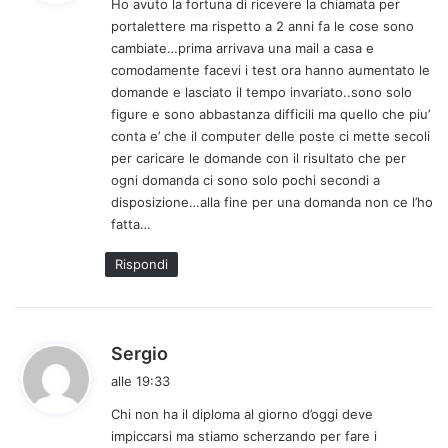
Ho avuto la fortuna di ricevere la chiamata per
e
portalettere ma rispetto a 2 anni fa le cose sono
t
cambiate…prima arrivava una mail a casa e
t
comodamente facevi i test ora hanno aumentato le
o
domande e lasciato il tempo invariato..sono solo
:
figure e sono abbastanza difficili ma quello che piu’
conta e’ che il computer delle poste ci mette secoli
per caricare le domande con il risultato che per
ogni domanda ci sono solo pochi secondi a
disposizione…alla fine per una domanda non ce l’ho
fatta…
Rispondi
h
Sergio
a
alle 19:33
d
Chi non ha il diploma al giorno d’oggi deve
e
impiccarsi ma stiamo scherzando per fare i
t