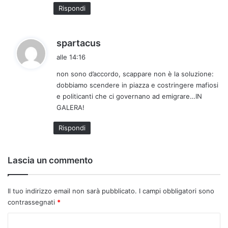
Rispondi
h
spartacus
a
alle 14:16
d
non sono d’accordo, scappare non è la soluzione:
e
dobbiamo scendere in piazza e costringere mafiosi
t
e politicanti che ci governano ad emigrare…IN
t
GALERA!
o
:
Rispondi
Lascia un commento
Il tuo indirizzo email non sarà pubblicato.
I campi obbligatori sono
contrassegnati
*
C