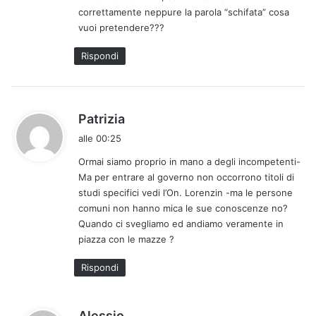
correttamente neppure la parola “schifata” cosa
t
vuoi pretendere???
t
o
Rispondi
:
h
Patrizia
a
alle 00:25
d
Ormai siamo proprio in mano a degli incompetenti-
e
Ma per entrare al governo non occorrono titoli di
t
studi specifici vedi l’On. Lorenzin -ma le persone
t
comuni non hanno mica le sue conoscenze no?
o
Quando ci svegliamo ed andiamo veramente in
:
piazza con le mazze ?
Rispondi
h
Alessio