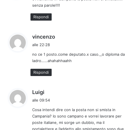
senza parole!!!!
t
t
Rispondi
o
:
h
vincenzo
a
alle 22:28
d
no ce 1 posto.come deputato.x caso.,,o diploma da
e
ladro……ahahahhaahh
t
t
Rispondi
o
:
h
Luigi
a
alle 09:54
d
Cosa intendi dire con la posta non si smista in
e
Campania? Io sono campano e vorrei lavorare per
t
poste italiane, mi sorge un dubbio, ma il
t
portalettere e l’addetto allo smistamento sono due