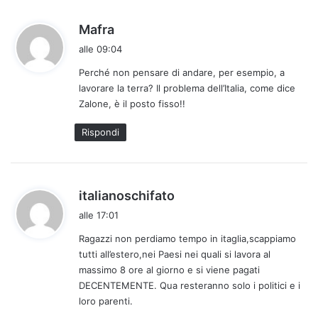
h
Mafra
a
alle 09:04
d
Perché non pensare di andare, per esempio, a
e
lavorare la terra? Il problema dell’Italia, come dice
t
Zalone, è il posto fisso!!
t
o
Rispondi
:
h
italianoschifato
a
alle 17:01
d
Ragazzi non perdiamo tempo in itaglia,scappiamo
e
tutti all’estero,nei Paesi nei quali si lavora al
t
massimo 8 ore al giorno e si viene pagati
t
DECENTEMENTE. Qua resteranno solo i politici e i
o
loro parenti.
: