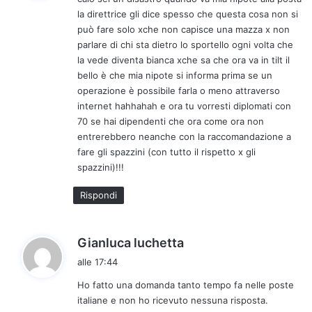
e
la direttrice gli dice spesso che questa cosa non si
t
può fare solo xche non capisce una mazza x non
t
parlare di chi sta dietro lo sportello ogni volta che
o
la vede diventa bianca xche sa che ora va in tilt il
:
bello è che mia nipote si informa prima se un
operazione è possibile farla o meno attraverso
internet hahhahah e ora tu vorresti diplomati con
70 se hai dipendenti che ora come ora non
entrerebbero neanche con la raccomandazione a
fare gli spazzini (con tutto il rispetto x gli
spazzini)!!!
Rispondi
h
Gianluca luchetta
a
alle 17:44
d
Ho fatto una domanda tanto tempo fa nelle poste
e
italiane e non ho ricevuto nessuna risposta.
t