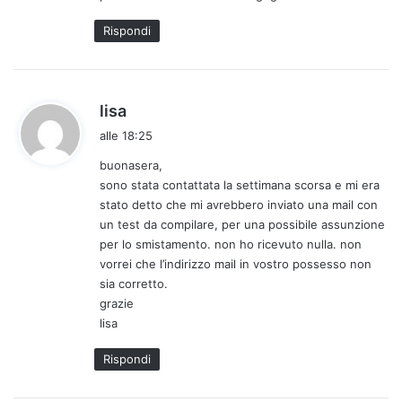
o
Rispondi
:
h
lisa
a
alle 18:25
d
buonasera,
e
sono stata contattata la settimana scorsa e mi era
t
stato detto che mi avrebbero inviato una mail con
t
un test da compilare, per una possibile assunzione
o
per lo smistamento. non ho ricevuto nulla. non
:
vorrei che l’indirizzo mail in vostro possesso non
sia corretto.
grazie
lisa
Rispondi