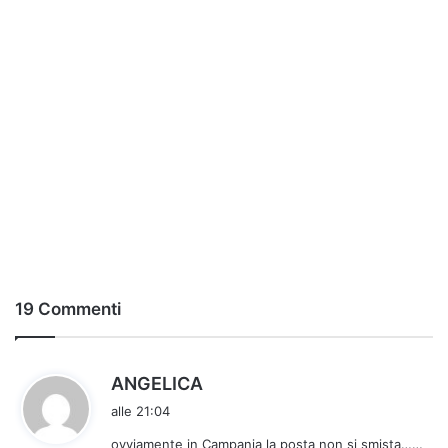
19 Commenti
h
ANGELICA
a
alle 21:04
d
ovviamente in Campania la posta non si smista……
e