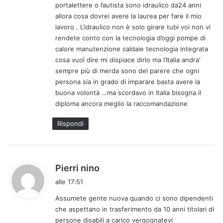
portalettere o l’autista sono idraulico da24 anni
t
allora cosa dovrei avere la laurea per fare il mio
o
lavoro . L’idraulico non è solo girare tubi voi non vi
:
rendete conto con la tecnologia d’oggi pompe di
calore manutenzione caldaie tecnologia integrata
cosa vuol dire mi dispiace dirlo ma l’Italia andra’
sempre più di merda sono del parere che ogni
persona sia in grado di imparare basta avere la
buona volontà …ma scordavo in Italia bisogna il
diploma ancora meglio la raccomandazione
Rispondi
h
Pierri nino
a
alle 17:51
d
Assumete gente nuova quando ci sono dipendenti
e
che aspettano in trasferimento da 10 anni titolari di
t
persone disabili a carico vergognatevi
t