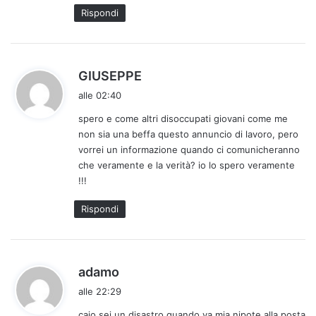
Rispondi
h
GIUSEPPE
a
alle 02:40
d
spero e come altri disoccupati giovani come me
e
non sia una beffa questo annuncio di lavoro, pero
t
vorrei un informazione quando ci comunicheranno
t
che veramente e la verità? io lo spero veramente
o
!!!
:
Rispondi
h
adamo
a
alle 22:29
d
caio sei un disastro quando va mia nipote alla posta