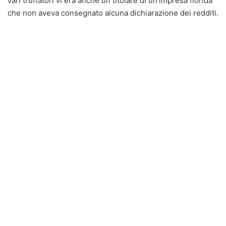
vari truffatori vi era anche un titolare di un’impresa florida
che non aveva consegnato alcuna dichiarazione dei redditi.