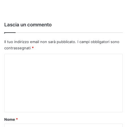
Lascia un commento
Il tuo indirizzo email non sarà pubblicato.
I campi obbligatori sono
contrassegnati
*
C
o
m
m
e
n
t
o
Nome
*
*