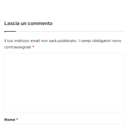
Lascia un commento
Il tuo indirizzo email non sarà pubblicato.
I campi obbligatori sono
contrassegnati
*
C
o
m
m
e
n
t
o
Nome
*
*