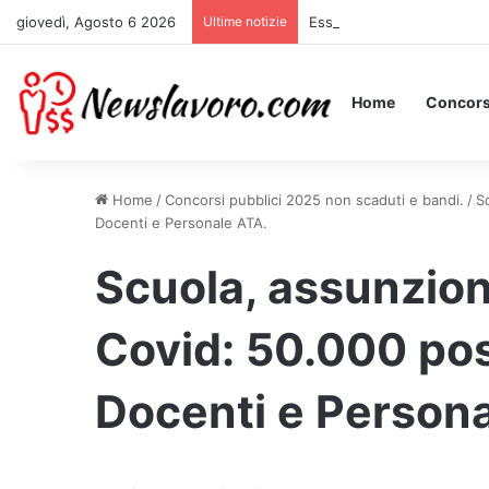
giovedì, Agosto 6 2026
Ultime notizie
Essere Pagati per Stare a 
Home
Concors
Home
/
Concorsi pubblici 2025 non scaduti e bandi.
/
S
Docenti e Personale ATA.
Scuola, assunzion
Covid: 50.000 post
Docenti e Persona