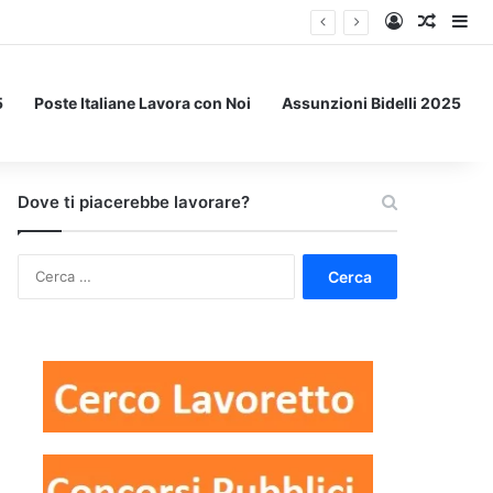
Accedi
Un art
Bar
5
Poste Italiane Lavora con Noi
Assunzioni Bidelli 2025
Dove ti piacerebbe lavorare?
Ricerca
per: