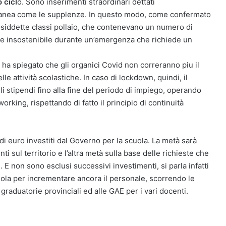
 cicl
o. Sono inserimenti straordinari dettati
poranea come le supplenze. In questo modo, come confermato
 cosiddette classi pollaio, che contenevano un numero di
te insostenibile durante un’emergenza che richiede un
 ha spiegato che gli organici Covid non correranno piu il
e attività scolastiche. In caso di lockdown, quindi, il
 stipendi fino alla fine del periodo di impiego, operando
orking, rispettando di fatto il principio di continuità
 di euro investiti dal Governo per la scuola. La metà sarà
i sul territorio e l’altra metà sulla base delle richieste che
. E non sono esclusi successivi investimenti, si parla infatti
cuola per incrementare ancora il personale, scorrendo le
e graduatorie provinciali ed alle GAE per i vari docenti.