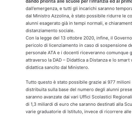
dando priorità alle scuole per l’infanzia ed al primo
dall’emergenza, e tutti gli incarichi saranno tem
dal Ministro Azzolina, è stato possibile ridurre le
alunni esagerato già in tempi normali, e chiaramen
distanziamento sociale.
Con la legge del 13 ottobre 2020, infine, il Governo
pericolo di licenziamento in caso di sospensione dell
personale ATA e i docenti riceveranno comunque gli
attraverso la DAD – Didattica a Distanza e lo smart w
didattica sancito dal Ministero.
Tutto questo è stato possibile grazie ai 977 milioni
distribuita sulla base del numero degli alunni present
saranno avanzate dai vari Uffici Scolastici Regionali
di 1,3 miliardi di euro che saranno destinati alla S
varie graduatorie di Istituto, invece di ricorrere all