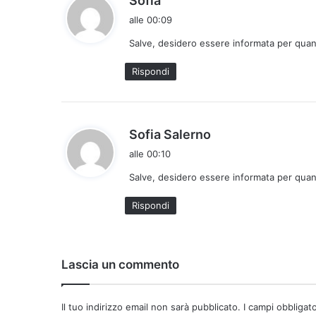
Sofia
a
alle 00:09
d
Salve, desidero essere informata per quant
e
t
Rispondi
t
o
:
h
Sofia Salerno
a
alle 00:10
d
Salve, desidero essere informata per quant
e
t
Rispondi
t
o
:
Lascia un commento
Il tuo indirizzo email non sarà pubblicato.
I campi obbligat