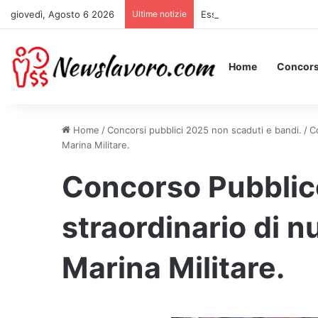
giovedì, Agosto 6 2026
Ultime notizie
Essere Pagati per Stare a 
Home
Concors
Home
/
Concorsi pubblici 2025 non scaduti e bandi.
/
C
Marina Militare.
Concorso Pubblic
straordinario di n
Marina Militare.