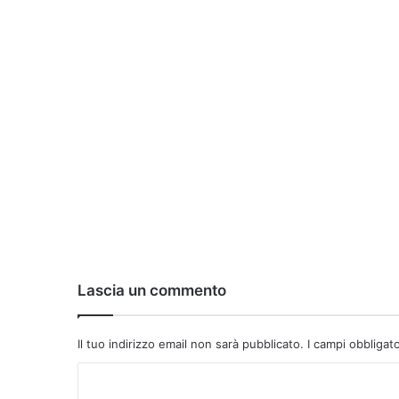
Lascia un commento
Il tuo indirizzo email non sarà pubblicato.
I campi obbligat
C