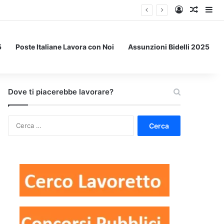
Accedi
Un art
Bar
5
Poste Italiane Lavora con Noi
Assunzioni Bidelli 2025
Dove ti piacerebbe lavorare?
Ricerca
per: