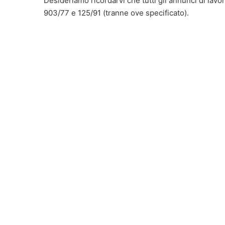
Desideriamo ricordarvi che tutti gli annunci di lavor
903/77 e 125/91 (tranne ove specificato).