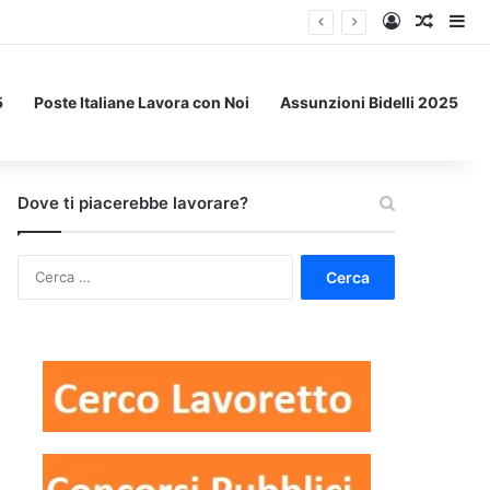
Accedi
Un art
Bar
5
Poste Italiane Lavora con Noi
Assunzioni Bidelli 2025
Dove ti piacerebbe lavorare?
Ricerca
per: