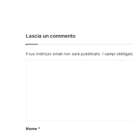
Lascia un commento
Il tuo indirizzo email non sarà pubblicato.
I campi obbligat
C
o
m
m
e
n
t
o
Nome
*