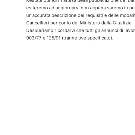
Restate quindi in attesa della pubblicazione del ba
esiteremo ad aggiornarvi non appena saremo in p
un’accurata descrizione dei requisiti e delle modali
Cancellieri per conto del Ministero della Giustizia.
Desideriamo ricordarvi che tutti gli annunci di lavor
903/77 e 125/91 (tranne ove specificato).