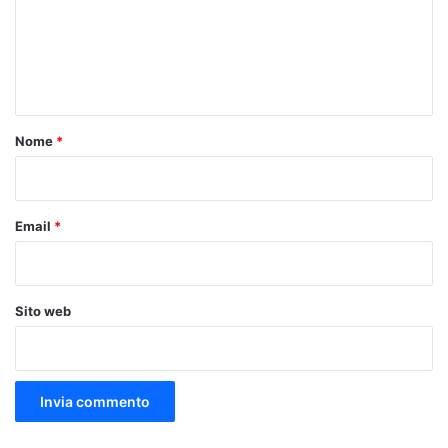
m
e
n
t
o
Nome
*
*
Email
*
Sito web