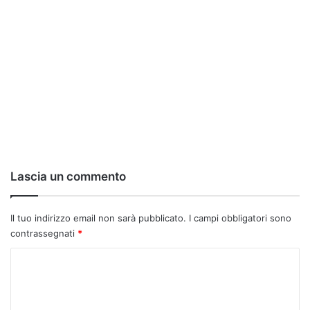
Lascia un commento
Il tuo indirizzo email non sarà pubblicato.
I campi obbligatori sono
contrassegnati
*
C
o
m