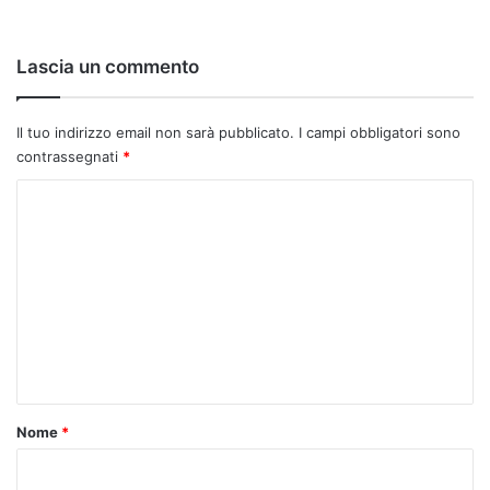
Lascia un commento
Il tuo indirizzo email non sarà pubblicato.
I campi obbligatori sono
contrassegnati
*
C
o
m
m
e
n
t
o
Nome
*
*