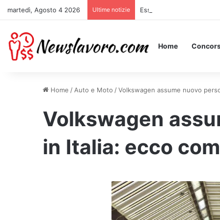
martedì, Agosto 4 2026
Ultime notizie
Essere Pagati per Stare a 
Home
Concors
Home
/
Auto e Moto
/
Volkswagen assume nuovo persona
Volkswagen assu
in Italia: ecco co