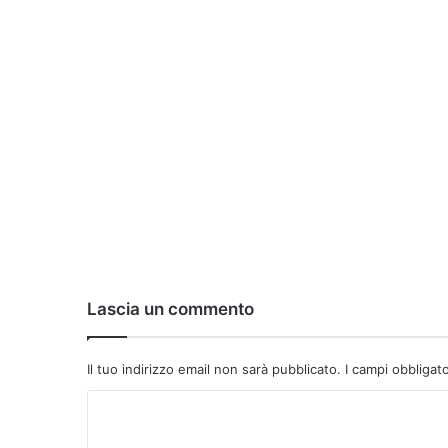
Lascia un commento
Il tuo indirizzo email non sarà pubblicato.
I campi obbligat
C
o