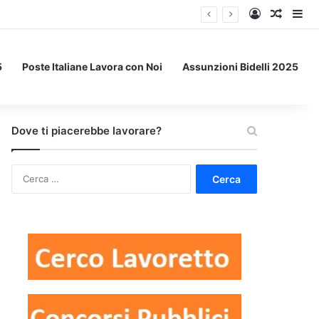
Accedi
Un art
Bar
5
Poste Italiane Lavora con Noi
Assunzioni Bidelli 2025
Dove ti piacerebbe lavorare?
Ricerca
per: