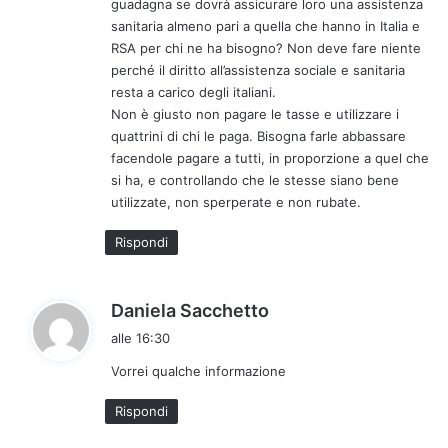
guadagna se dovrà assicurare loro una assistenza
t
sanitaria almeno pari a quella che hanno in Italia e
o
RSA per chi ne ha bisogno? Non deve fare niente
:
perché il diritto all’assistenza sociale e sanitaria
resta a carico degli italiani.
Non è giusto non pagare le tasse e utilizzare i
quattrini di chi le paga. Bisogna farle abbassare
facendole pagare a tutti, in proporzione a quel che
si ha, e controllando che le stesse siano bene
utilizzate, non sperperate e non rubate.
Rispondi
h
Daniela Sacchetto
a
alle 16:30
d
Vorrei qualche informazione
e
t
Rispondi
t
o