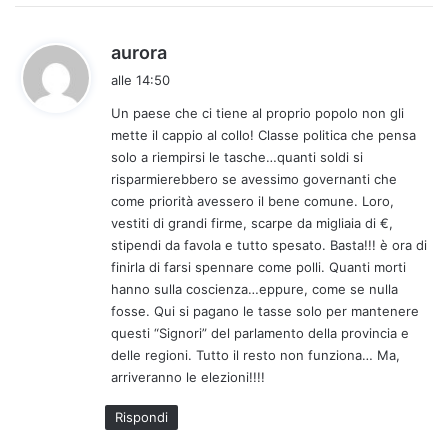
:
h
aurora
a
alle 14:50
d
Un paese che ci tiene al proprio popolo non gli
e
mette il cappio al collo! Classe politica che pensa
t
solo a riempirsi le tasche…quanti soldi si
t
risparmierebbero se avessimo governanti che
o
come priorità avessero il bene comune. Loro,
:
vestiti di grandi firme, scarpe da migliaia di €,
stipendi da favola e tutto spesato. Basta!!! è ora di
finirla di farsi spennare come polli. Quanti morti
hanno sulla coscienza…eppure, come se nulla
fosse. Qui si pagano le tasse solo per mantenere
questi “Signori” del parlamento della provincia e
delle regioni. Tutto il resto non funziona… Ma,
arriveranno le elezioni!!!!
Rispondi