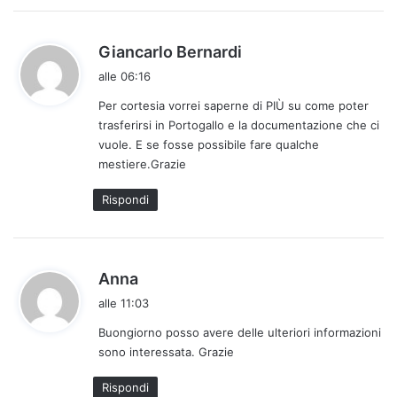
h
Giancarlo Bernardi
a
alle 06:16
d
Per cortesia vorrei saperne di PIÙ su come poter
e
trasferirsi in Portogallo e la documentazione che ci
t
vuole. E se fosse possibile fare qualche
t
mestiere.Grazie
o
:
Rispondi
h
Anna
a
alle 11:03
d
Buongiorno posso avere delle ulteriori informazioni
e
sono interessata. Grazie
t
t
Rispondi