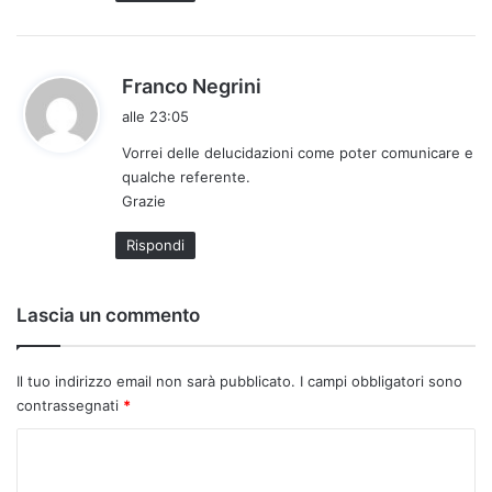
o
:
h
Franco Negrini
a
alle 23:05
d
Vorrei delle delucidazioni come poter comunicare e
e
qualche referente.
t
Grazie
t
o
Rispondi
:
Lascia un commento
Il tuo indirizzo email non sarà pubblicato.
I campi obbligatori sono
contrassegnati
*
C
o