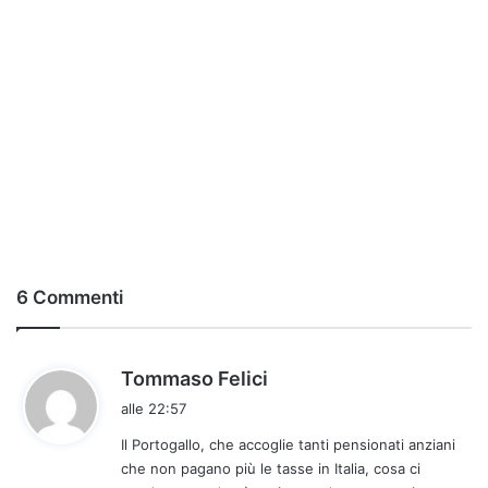
6 Commenti
h
Tommaso Felici
a
alle 22:57
d
Il Portogallo, che accoglie tanti pensionati anziani
e
che non pagano più le tasse in Italia, cosa ci
t