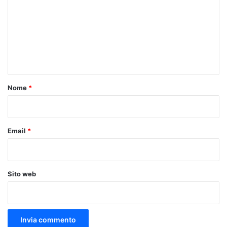
m
m
e
n
t
o
Nome
*
*
Email
*
Sito web