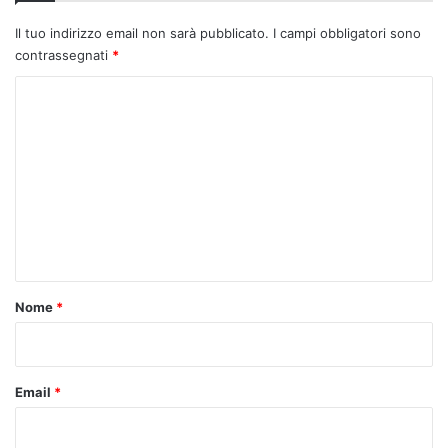
Il tuo indirizzo email non sarà pubblicato.
I campi obbligatori sono
contrassegnati
*
C
o
m
m
e
n
t
o
Nome
*
*
Email
*