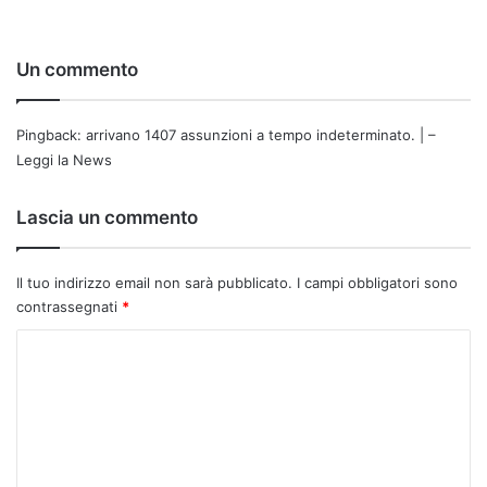
Un commento
Pingback:
arrivano 1407 assunzioni a tempo indeterminato. | –
Leggi la News
Lascia un commento
Il tuo indirizzo email non sarà pubblicato.
I campi obbligatori sono
contrassegnati
*
C
o
m
m
e