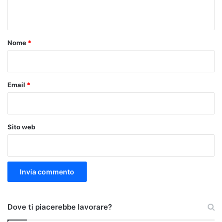
n
t
o
Nome
*
*
Email
*
Sito web
Dove ti piacerebbe lavorare?