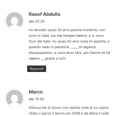
h
Raoof Abdulla
a
alle 02:20
d
ho lavorato quasi 20 anni,questa momento non
e
sono in italia .ma mia famglia italiana ,e io sono
t
fouri del italia .ho quasi 62 anni cosa mi aspetta ,e
t
quando vado in pansione ,,,,,,,,mi aspetta
o
disoqupazione ,e cosa devo fare ,per favore mi fai
:
sapere ,,,,grazie a tutti
Rispondi
h
Marco
a
alle 15:50
d
Allora,a me di sicuro non spetta nulla di cui sopra
e
citato o perso il lavoro,nel 2009 e da allora il nulla
t