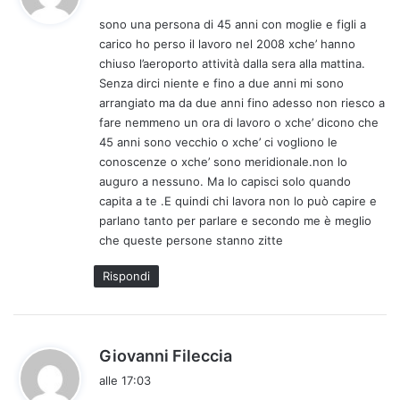
d
sono una persona di 45 anni con moglie e figli a
e
carico ho perso il lavoro nel 2008 xche’ hanno
t
chiuso l’aeroporto attività dalla sera alla mattina.
t
Senza dirci niente e fino a due anni mi sono
o
arrangiato ma da due anni fino adesso non riesco a
:
fare nemmeno un ora di lavoro o xche’ dicono che
45 anni sono vecchio o xche’ ci vogliono le
conoscenze o xche’ sono meridionale.non lo
auguro a nessuno. Ma lo capisci solo quando
capita a te .E quindi chi lavora non lo può capire e
parlano tanto per parlare e secondo me è meglio
che queste persone stanno zitte
Rispondi
h
Giovanni Fileccia
a
alle 17:03
d