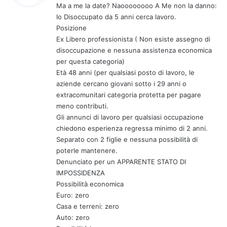
Ma a me la date? Naoooooooo A Me non la danno:
e
Io Disoccupato da 5 anni cerca lavoro.
t
Posizione
t
Ex Libero professionista ( Non esiste assegno di
o
disoccupazione e nessuna assistenza economica
:
per questa categoria)
Età 48 anni (per qualsiasi posto di lavoro, le
aziende cercano giovani sotto i 29 anni o
extracomunitari categoria protetta per pagare
meno contributi.
Gli annunci di lavoro per qualsiasi occupazione
chiedono esperienza regressa minimo di 2 anni.
Separato con 2 figlie e nessuna possibilità di
poterle mantenere.
Denunciato per un APPARENTE STATO DI
IMPOSSIDENZA
Possibilità economica
Euro: zero
Casa e terreni: zero
Auto: zero