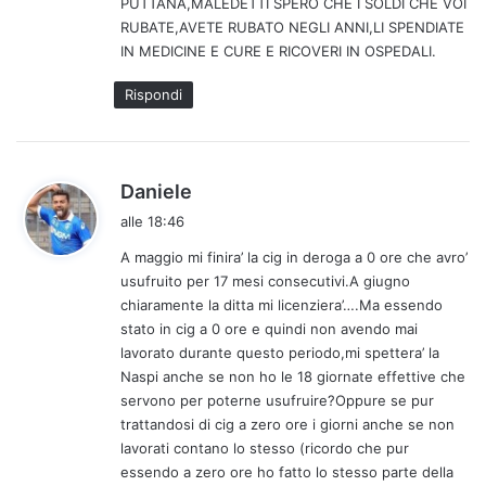
PUTTANA,MALEDETTI SPERO CHE I SOLDI CHE VOI
RUBATE,AVETE RUBATO NEGLI ANNI,LI SPENDIATE
IN MEDICINE E CURE E RICOVERI IN OSPEDALI.
Rispondi
h
Daniele
a
alle 18:46
d
A maggio mi finira’ la cig in deroga a 0 ore che avro’
e
usufruito per 17 mesi consecutivi.A giugno
t
chiaramente la ditta mi licenziera’….Ma essendo
t
stato in cig a 0 ore e quindi non avendo mai
o
lavorato durante questo periodo,mi spettera’ la
:
Naspi anche se non ho le 18 giornate effettive che
servono per poterne usufruire?Oppure se pur
trattandosi di cig a zero ore i giorni anche se non
lavorati contano lo stesso (ricordo che pur
essendo a zero ore ho fatto lo stesso parte della