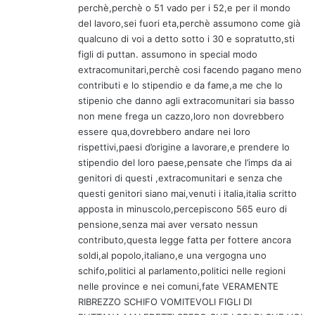
perchè,perchè o 51 vado per i 52,e per il mondo
t
del lavoro,sei fuori eta,perchè assumono come già
o
qualcuno di voi a detto sotto i 30 e sopratutto,sti
:
figli di puttan. assumono in special modo
extracomunitari,perchè cosi facendo pagano meno
contributi e lo stipendio e da fame,a me che lo
stipenio che danno agli extracomunitari sia basso
non mene frega un cazzo,loro non dovrebbero
essere qua,dovrebbero andare nei loro
rispettivi,paesi d’origine a lavorare,e prendere lo
stipendio del loro paese,pensate che l’imps da ai
genitori di questi ,extracomunitari e senza che
questi genitori siano mai,venuti i italia,italia scritto
apposta in minuscolo,percepiscono 565 euro di
pensione,senza mai aver versato nessun
contributo,questa legge fatta per fottere ancora
soldi,al popolo,italiano,e una vergogna uno
schifo,politici al parlamento,politici nelle regioni
nelle province e nei comuni,fate VERAMENTE
RIBREZZO SCHIFO VOMITEVOLI FIGLI DI