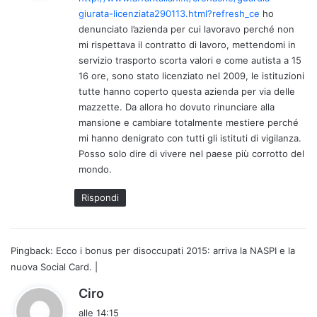
e
giurata-licenziata290113.html?refresh_ce
ho
t
denunciato l’azienda per cui lavoravo perché non
t
mi rispettava il contratto di lavoro, mettendomi in
o
servizio trasporto scorta valori e come autista a 15
:
16 ore, sono stato licenziato nel 2009, le istituzioni
tutte hanno coperto questa azienda per via delle
mazzette. Da allora ho dovuto rinunciare alla
mansione e cambiare totalmente mestiere perché
mi hanno denigrato con tutti gli istituti di vigilanza.
Posso solo dire di vivere nel paese più corrotto del
mondo.
Rispondi
Pingback:
Ecco i bonus per disoccupati 2015: arriva la NASPI e la
nuova Social Card. |
h
Ciro
a
alle 14:15