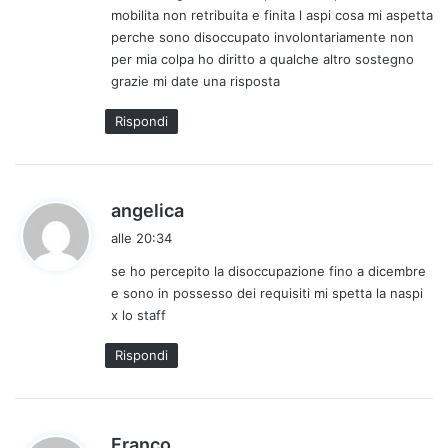
mobilita non retribuita e finita l aspi cosa mi aspetta
o
perche sono disoccupato involontariamente non
:
per mia colpa ho diritto a qualche altro sostegno
grazie mi date una risposta
Rispondi
h
angelica
a
alle 20:34
d
se ho percepito la disoccupazione fino a dicembre
e
e sono in possesso dei requisiti mi spetta la naspi
t
x lo staff
t
o
Rispondi
:
h
Franco