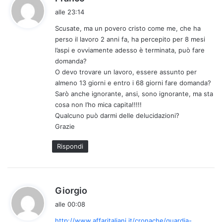
a
alle 23:14
d
Scusate, ma un povero cristo come me, che ha
e
perso il lavoro 2 anni fa, ha percepito per 8 mesi
t
l’aspi e ovviamente adesso è terminata, può fare
t
domanda?
o
O devo trovare un lavoro, essere assunto per
:
almeno 13 giorni e entro i 68 giorni fare domanda?
Sarò anche ignorante, ansi, sono ignorante, ma sta
cosa non l’ho mica capita!!!!!
Qualcuno può darmi delle delucidazioni?
Grazie
Rispondi
h
Giorgio
a
alle 00:08
d
http://www.affaritaliani.it/cronache/guardia-