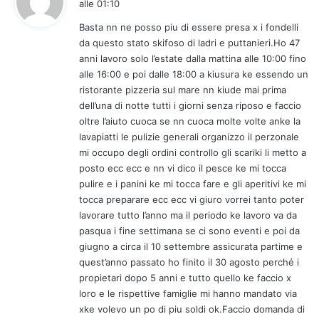
alle 01:10
d
Basta nn ne posso piu di essere presa x i fondelli
e
da questo stato skifoso di ladri e puttanieri.Ho 47
t
anni lavoro solo l’estate dalla mattina alle 10:00 fino
t
alle 16:00 e poi dalle 18:00 a kiusura ke essendo un
o
ristorante pizzeria sul mare nn kiude mai prima
:
dell’una di notte tutti i giorni senza riposo e faccio
oltre l’aiuto cuoca se nn cuoca molte volte anke la
lavapiatti le pulizie generali organizzo il perzonale
mi occupo degli ordini controllo gli scariki li metto a
posto ecc ecc e nn vi dico il pesce ke mi tocca
pulire e i panini ke mi tocca fare e gli aperitivi ke mi
tocca preparare ecc ecc vi giuro vorrei tanto poter
lavorare tutto l’anno ma il periodo ke lavoro va da
pasqua i fine settimana se ci sono eventi e poi da
giugno a circa il 10 settembre assicurata partime e
quest’anno passato ho finito il 30 agosto perché i
propietari dopo 5 anni e tutto quello ke faccio x
loro e le rispettive famiglie mi hanno mandato via
xke volevo un po di piu soldi ok.Faccio domanda di