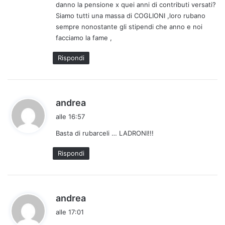
danno la pensione x quei anni di contributi versati?
Siamo tutti una massa di COGLIONI ,loro rubano
sempre nonostante gli stipendi che anno e noi
facciamo la fame ,
Rispondi
h
andrea
a
alle 16:57
d
Basta di rubarceli … LADRONI!!!
e
t
Rispondi
t
o
:
h
andrea
a
alle 17:01
d