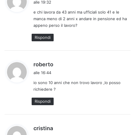
alle 19:32
d
e chi lavora da 43 anni ma ufficiali solo 41 e le
e
manca meno di 2 anni x andare in pensione ed ha
t
appeno perso il lavoro?
t
o
Rispondi
:
h
roberto
a
alle 16:44
d
io sono 10 anni che non trovo lavoro ,lo posso
e
richiedere ?
t
t
Rispondi
o
:
h
cristina
a