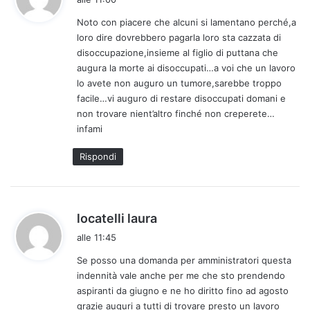
d
Noto con piacere che alcuni si lamentano perché,a
e
loro dire dovrebbero pagarla loro sta cazzata di
t
disoccupazione,insieme al figlio di puttana che
t
augura la morte ai disoccupati…a voi che un lavoro
o
lo avete non auguro un tumore,sarebbe troppo
:
facile…vi auguro di restare disoccupati domani e
non trovare nient’altro finché non creperete…
infami
Rispondi
h
locatelli laura
a
alle 11:45
d
Se posso una domanda per amministratori questa
e
indennità vale anche per me che sto prendendo
t
aspiranti da giugno e ne ho diritto fino ad agosto
t
grazie auguri a tutti di trovare presto un lavoro