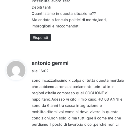
Possibilità:lavoro zero
Debiti tanti
Quanti siamo in questa situazione??
Ma andate a fanculo politici di merda,ladri,
imbroglioni e raccomandati
Rispondi
h
antonio gemmi
a
alle 16:02
d
sono incazzatissimo,x colpa di tutta questa merdaia
e
che abbiamo a roma al parlamento ,ein tutte le
t
regioni d’italia compreso quel COGLIONE di
t
napolitano.Adesso vi cito il mio caso.HO 63 ANNI e
o
sono da 6 anni tra cassa integrazione e
:
mobilita,ditemi voi come si deve vivere in queste
condizioni,non solo io ma tutti quelli come me che
perdiamo il posto di lavoro.io dico ,perchè non ci