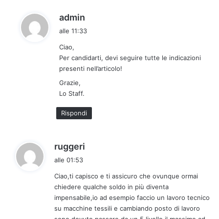
:
h
admin
a
alle 11:33
d
Ciao,
e
Per candidarti, devi seguire tutte le indicazioni
t
presenti nell’articolo!
t
Grazie,
o
Lo Staff.
:
Rispondi
h
ruggeri
a
alle 01:53
d
Ciao,ti capisco e ti assicuro che ovunque ormai
e
chiedere qualche soldo in più diventa
t
impensabile,io ad esempio faccio un lavoro tecnico
t
su macchine tessili e cambiando posto di lavoro
o
sono dovuto passare da un 5 livello,il massimo,ad