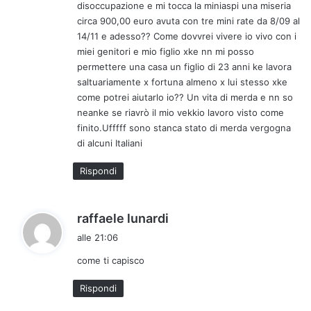
disoccupazione e mi tocca la miniaspi una miseria
circa 900,00 euro avuta con tre mini rate da 8/09 al
14/11 e adesso?? Come dovvrei vivere io vivo con i
miei genitori e mio figlio xke nn mi posso
permettere una casa un figlio di 23 anni ke lavora
saltuariamente x fortuna almeno x lui stesso xke
come potrei aiutarlo io?? Un vita di merda e nn so
neanke se riavrò il mio vekkio lavoro visto come
finito.Ufffff sono stanca stato di merda vergogna
di alcuni Italiani
Rispondi
h
raffaele lunardi
a
alle 21:06
d
come ti capisco
e
t
Rispondi
t
o