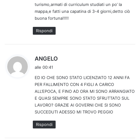
turismo,armati di curriculum studiati un po’ la
mappa,e fatti una capatina di 3-4 giorni,detto ciò
buona fortuna!!!!!
Rispondi
h
ANGELO
a
alle 00:41
d
ED IO CHE SONO STATO LICENZIATO 12 ANNI FA
e
PER FALLIMENTO CON 4 FIGLI A CARICO
t
ALL’EPOCA, E FINO AD ORA MI SONO ARRANGIATO
t
E QUASI SEMPRE SONO STATO SFRUTTATO SUL
o
LAVORO? GRAZIE AI GOVERNI CHE SI SONO
:
SUCCEDUTI ADESSO MI TROVO PEGGIO
Rispondi