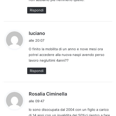
Rispondi
h
luciano
a
alle 20:07
d
O finito la mobilita di un anno e nove mesi ora
e
potrei accedere alla nuova naspi avendo perso
t
lavoro neglultimi 4anni??
t
o
Rispondi
:
h
Rosalia Ciminella
a
alle 09:47
d
Io sono disocupata dal 2004 con un figlio a carico
e
di 14 anni con un invalidita del 50%ci rientro a fare