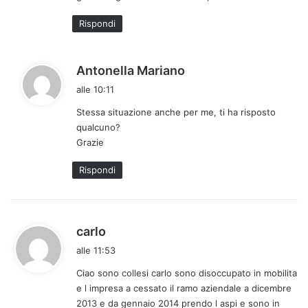
o
:
Rispondi
h
Antonella Mariano
a
alle 10:11
d
Stessa situazione anche per me, ti ha risposto
e
qualcuno?
t
Grazie
t
o
Rispondi
:
h
carlo
a
alle 11:53
d
Ciao sono collesi carlo sono disoccupato in mobilita
e
e l impresa a cessato il ramo aziendale a dicembre
t
2013 e da gennaio 2014 prendo l aspi e sono in
t