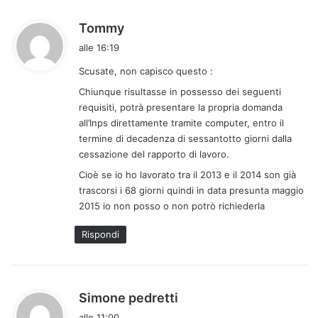
h
Tommy
a
alle 16:19
d
Scusate, non capisco questo :
e
t
Chiunque risultasse in possesso dei seguenti
t
requisiti, potrà presentare la propria domanda
all’Inps direttamente tramite computer, entro il
o
termine di decadenza di sessantotto giorni dalla
:
cessazione del rapporto di lavoro.
Cioè se io ho lavorato tra il 2013 e il 2014 son già
trascorsi i 68 giorni quindi in data presunta maggio
2015 io non posso o non potrò richiederla
Rispondi
h
Simone pedretti
a
alle 11:00