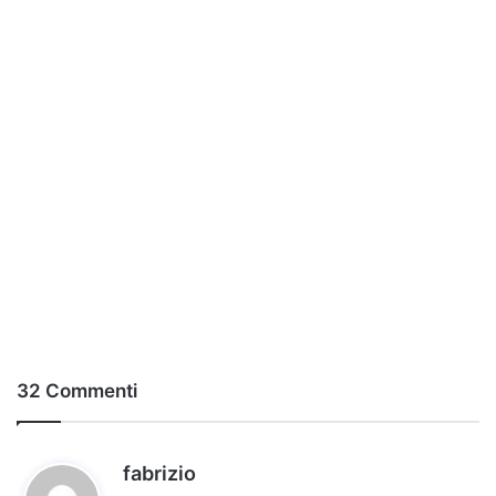
32 Commenti
h
fabrizio
a