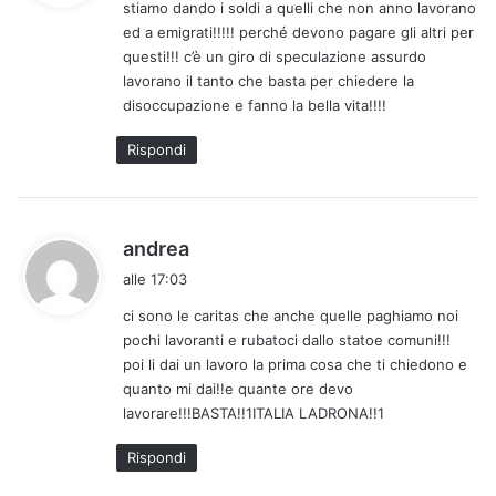
stiamo dando i soldi a quelli che non anno lavorano
e
ed a emigrati!!!!! perché devono pagare gli altri per
t
questi!!! c’è un giro di speculazione assurdo
t
lavorano il tanto che basta per chiedere la
o
disoccupazione e fanno la bella vita!!!!
:
Rispondi
h
andrea
a
alle 17:03
d
ci sono le caritas che anche quelle paghiamo noi
e
pochi lavoranti e rubatoci dallo statoe comuni!!!
t
poi li dai un lavoro la prima cosa che ti chiedono e
t
quanto mi dai!!e quante ore devo
o
lavorare!!!BASTA!!1ITALIA LADRONA!!1
:
Rispondi