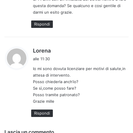
t
questa domanda? Se qualcuno e cosi gentile di
t
darmi un esito grazie.
o
:
Rispondi
h
Lorena
a
alle 11:30
d
Io mi sono dovuta licenziare per motivi di salute,in
e
attesa di intervento.
t
Posso chiederla anch’io?
t
Se sì,come posso fare?
o
Posso tramite patronato?
:
Grazie mille
Rispondi
Lascia un commento