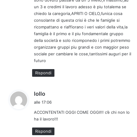
:
un 3 e credimi il lavoro adesso è piu totalema se
chiedo la caregoria,APRITI O CIELO,l’unica cosa
consolante di questa crisi è che le famiglie si
ricompattano e riaffiorano i veri valori della vita,la
famiglia è il primo e il piu fondamentale gruppo
della società e solo ricomponedo i primi potremmo
organizzare gruppi piu grandi e con maggior peso
sociale per cambiare le cose,tantissimi auguri per il
futuro
Rispondi
h
lollo
a
alle 17:06
d
ACCONTENTATI OGGI COME OGGI!!! c’è chi non lo
e
ha il lavoro!!!
t
t
Rispondi
o