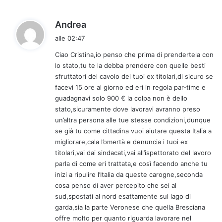
:
h
Andrea
a
alle 02:47
d
Ciao Cristina,io penso che prima di prendertela con
e
lo stato,tu te la debba prendere con quelle besti
t
sfruttatori del cavolo dei tuoi ex titolari,di sicuro se
t
facevi 15 ore al giorno ed eri in regola par-time e
o
guadagnavi solo 900 € la colpa non è dello
:
stato,sicuramente dove lavoravi avranno preso
un’altra persona alle tue stesse condizioni,dunque
se già tu come cittadina vuoi aiutare questa Italia a
migliorare,cala l’omertà e denuncia i tuoi ex
titolari,vai dai sindacati,vai all’ispettorato del lavoro
parla di come eri trattata,e così facendo anche tu
inizi a ripulire l’Italia da queste carogne,seconda
cosa penso di aver percepito che sei al
sud,spostati al nord esattamente sul lago di
garda,sia la parte Veronese che quella Bresciana
offre molto per quanto riguarda lavorare nel