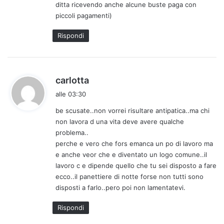
ditta ricevendo anche alcune buste paga con
piccoli pagamenti)
Rispondi
h
carlotta
a
alle 03:30
d
be scusate..non vorrei risultare antipatica..ma chi
e
non lavora d una vita deve avere qualche
t
problema..
t
perche e vero che fors emanca un po di lavoro ma
o
e anche veor che e diventato un logo comune..il
:
lavoro c e dipende quello che tu sei disposto a fare
ecco..il panettiere di notte forse non tutti sono
disposti a farlo..pero poi non lamentatevi.
Rispondi