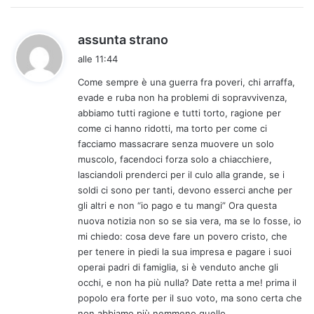
h
assunta strano
a
alle 11:44
d
Come sempre è una guerra fra poveri, chi arraffa,
e
evade e ruba non ha problemi di sopravvivenza,
t
abbiamo tutti ragione e tutti torto, ragione per
t
come ci hanno ridotti, ma torto per come ci
o
facciamo massacrare senza muovere un solo
:
muscolo, facendoci forza solo a chiacchiere,
lasciandoli prenderci per il culo alla grande, se i
soldi ci sono per tanti, devono esserci anche per
gli altri e non “io pago e tu mangi” Ora questa
nuova notizia non so se sia vera, ma se lo fosse, io
mi chiedo: cosa deve fare un povero cristo, che
per tenere in piedi la sua impresa e pagare i suoi
operai padri di famiglia, si è venduto anche gli
occhi, e non ha più nulla? Date retta a me! prima il
popolo era forte per il suo voto, ma sono certa che
non abbiamo più nemmeno quello.